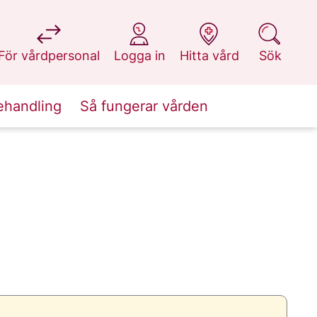
på 1177.se
på 1177.se
på 1177.se
på 1177.se
För vårdpersonal
Logga in
Hitta vård
Sök
ehandling
Så fungerar vården