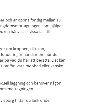
r och är öppna för dig mellan 13
nd ungdomsmottagningen som hjälper
na hänvisas i vissa fall till
gor om kroppen, ditt kön,
 funderingar handlar om hur du
ar på vad du har att berätta. Det kan
ig utanför, vara mobbad eller kanske
sexuell läggning och behöver någon
gdomsmottagningen.
leborg hittar du länk under