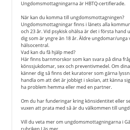
Ungdomsmottagningarna är HBTQ-certifierade.
När kan du komma till ungdomsmottagningen?
Ungdomsmottagningar finns i länets alla kommune
och 23 år. Vid psykisk ohälsa är det i första ha
dig som är yngre än 18 år. Äldre ungdomar/unga vux
hälsocentral.
Vad kan du få hjälp med?
Här finns barnmorskor som kan svara på dina frå
könssjukdomar, sex och preventivmedel. Om dina
känner dig så finns det kuratorer som gärna lyssn
handla om att det är jobbigt i skolan, att känna s
ha problem hemma eller med en partner.
Om du har funderingar kring könsidentitet eller 
vuxen att prata med så är du välkommen till un
Vill du veta mer om ungdomsmottagningarna i Gäv
rubriken Läs mer.