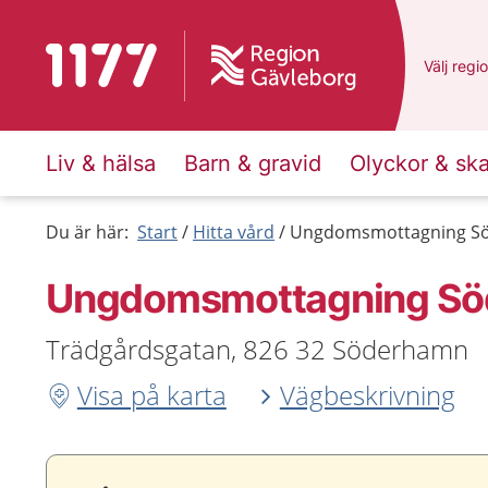
Till startsidan för 1177
Du har v
Välj
en a
regi
Liv & hälsa
Barn & gravid
Olyckor & sk
Du är här:
Start
Hitta vård
Ungdomsmottagning S
Ungdoms­mottagning S
Trädgårdsgatan, 826 32 Söderhamn
Visa på karta
Vägbeskrivning