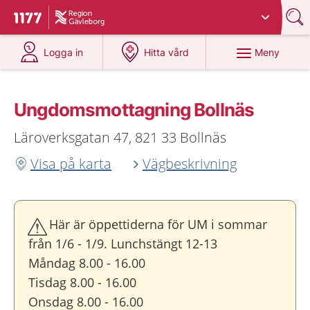
Du har valt region
Gävleborg
.
Till startsidan för 1177
på 1177.se
på 1177.se
Meny
Logga in
Hitta vård
Ungdoms­mottagning Bollnäs
Läroverksgatan 47, 821 33 Bollnäs
Visa på karta
Vägbeskrivning
Här är öppettiderna för UM i sommar
från 1/6 - 1/9. Lunchstängt 12-13
Måndag 8.00 - 16.00
Tisdag 8.00 - 16.00
Onsdag 8.00 - 16.00