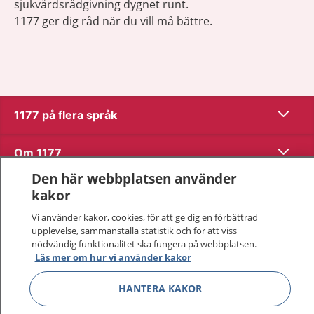
sjukvårdsrådgivning dygnet runt.
1177 ger dig råd när du vill må bättre.
Visa inn
1177 på flera språk
Visa inn
Om 1177
Den här webbplatsen använder
Visa inn
Kontakt
kakor
Vi använder kakor, cookies, för att ge dig en förbättrad
upplevelse, sammanställa statistik och för att viss
Behandling av personuppgifter
nödvändig funktionalitet ska fungera på webbplatsen.
Läs mer om hur vi använder kakor
Hantering av kakor
HANTERA KAKOR