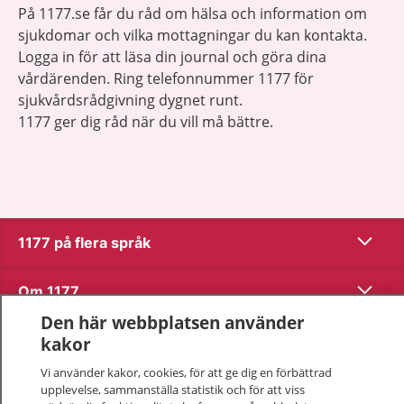
På 1177.se får du råd om hälsa och information om
sjukdomar och vilka mottagningar du kan kontakta.
Logga in för att läsa din journal och göra dina
vårdärenden. Ring telefonnummer 1177 för
sjukvårdsrådgivning dygnet runt.
1177 ger dig råd när du vill må bättre.
Visa inn
1177 på flera språk
Visa inn
Om 1177
Den här webbplatsen använder
Visa inn
Kontakt
kakor
Vi använder kakor, cookies, för att ge dig en förbättrad
upplevelse, sammanställa statistik och för att viss