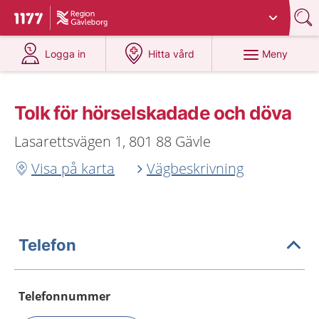
Du har valt region
Gävleborg
.
Till startsidan för 1177
på 1177.se
på 1177.se
Meny
Logga in
Hitta vård
Tolk för hörselskadade och döva
Lasarettsvägen 1, 801 88 Gävle
Visa på karta
Vägbeskrivning
Telefon
Telefonnummer