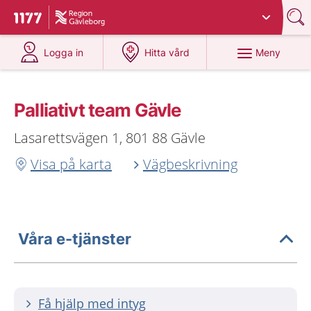
Du har valt region
Gävleborg
.
Till startsidan för 1177
på 1177.se
på 1177.se
Meny
Logga in
Hitta vård
Palliativt team Gävle
Lasarettsvägen 1, 801 88 Gävle
Visa på karta
Vägbeskrivning
Våra e-tjänster
Få hjälp med intyg