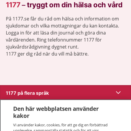
1177
–
tryggt om din hälsa och vård
På 1177.se får du råd om hälsa och information om
sjukdomar och vilka mottagningar du kan kontakta.
Logga in för att läsa din journal och göra dina
vårdärenden. Ring telefonnummer 1177 för
sjukvårdsrådgivning dygnet runt.
1177 ger dig råd när du vill må bättre.
Visa inn
1177 på flera språk
Visa inn
Den här webbplatsen använder
Om 1177
kakor
Visa inn
Kontakt
Vi använder kakor, cookies, för att ge dig en förbättrad
upplevelse, sammanställa statistik och för att viss