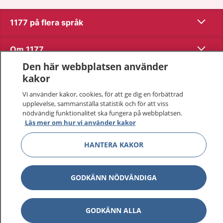
Visa inn
1177 på flera språk
Visa inn
Om 1177
Den här webbplatsen använder
Visa inn
Kontakt
kakor
Vi använder kakor, cookies, för att ge dig en förbättrad
upplevelse, sammanställa statistik och för att viss
Behandling av personuppgifter
nödvändig funktionalitet ska fungera på webbplatsen.
Läs mer om hur vi använder kakor
Hantering av kakor
HANTERA KAKOR
Inställningar för kakor
GODKÄNN NÖDVÄNDIGA
1177 – en tjänst från
Inera.
GODKÄNN ALLA