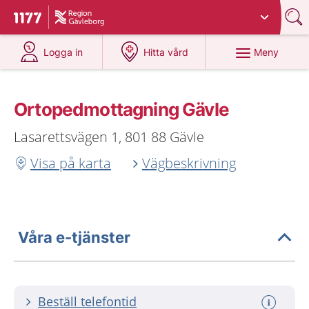
Du har valt region
Gävleborg
.
Till startsidan för 1177
på 1177.se
på 1177.se
Meny
Logga in
Hitta vård
Ortopedmottagning Gävle
Lasarettsvägen 1, 801 88 Gävle
Visa på karta
Vägbeskrivning
Våra e-tjänster
Beställ telefontid