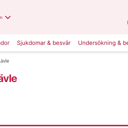
alt region
nnan
on
Gävleborg
.
ador
Sjukdomar & besvär
Undersökning & b
Gävle
ävle