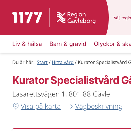
Till startsidan för 1177
Du har v
Välj
en a
regi
Liv & hälsa
Barn & gravid
Olyckor & sk
Du är här:
Start
Hitta vård
Kurator Specialistvård 
Kurator Specialistvård G
Lasarettsvägen 1, 801 88 Gävle
Visa på karta
Vägbeskrivning