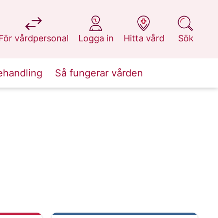
på 1177.se
på 1177.se
på 1177.se
på 1177.se
För vårdpersonal
Logga in
Hitta vård
Sök
ehandling
Så fungerar vården