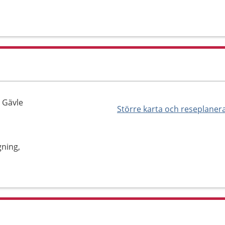
 Gävle
Större karta och reseplaner
ning,