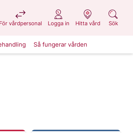
på 1177.se
på 1177.se
på 1177.se
på 1177.se
För vårdpersonal
Logga in
Hitta vård
Sök
ehandling
Så fungerar vården