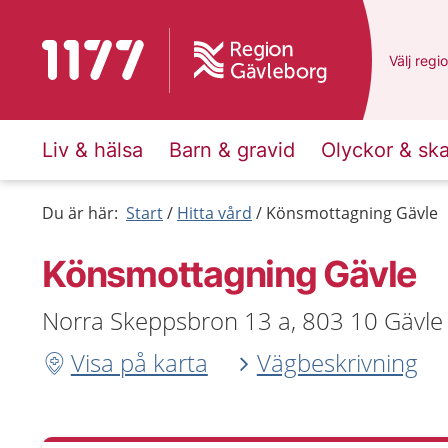
Till startsidan för 1177
Du har v
Välj
en a
regi
Liv & hälsa
Barn & gravid
Olyckor & sk
Du är här:
Start
Hitta vård
Könsmottagning Gävle
Könsmottagning Gävle
Norra Skeppsbron 13 a, 803 10 Gävle
Visa på karta
Vägbeskrivning