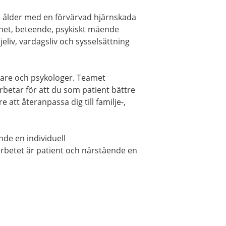
ör ålder med en förvärvad hjärnskada
rhet, beteende, psykiskt mående
eliv, vardagsliv och sysselsättning
kare och psykologer. Teamet
rbetar för att du som patient bättre
 att återanpassa dig till familje-,
de en individuell
sarbetet är patient och närstående en