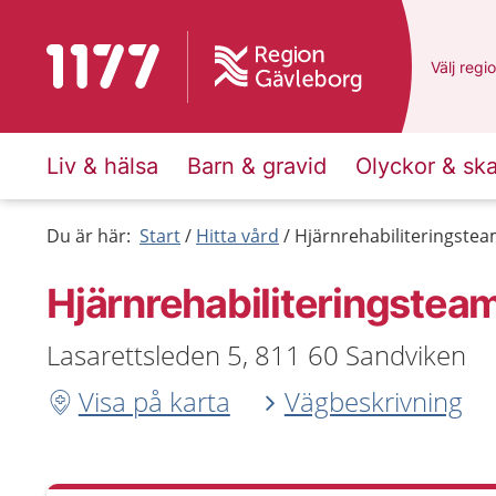
Till startsidan för 1177
Du har v
Välj
en a
regi
Liv & hälsa
Barn & gravid
Olyckor & sk
Du är här:
Start
Hitta vård
Hjärnrehabiliteringste
Hjärnrehabiliteringstea
Lasarettsleden 5, 811 60 Sandviken
Visa på karta
Vägbeskrivning