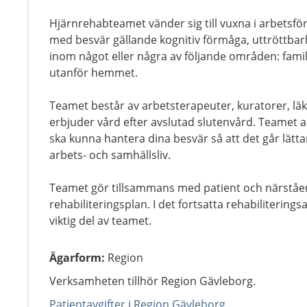
Hjärnrehabteamet vänder sig till vuxna i arbetsf
med besvär gällande kognitiv förmåga, uttröttba
inom något eller några av följande områden: familj
utanför hemmet.
Teamet består av arbetsterapeuter, kuratorer, lä
erbjuder vård efter avslutad slutenvård. Teamet a
ska kunna hantera dina besvär så att det går lättare
arbets- och samhällsliv.
Teamet gör tillsammans med patient och närståen
rehabiliteringsplan. I det fortsatta rehabilitering
viktig del av teamet.
Ägarform
:
Region
Verksamheten tillhör Region Gävleborg.
Patientavgifter i Region Gävleborg