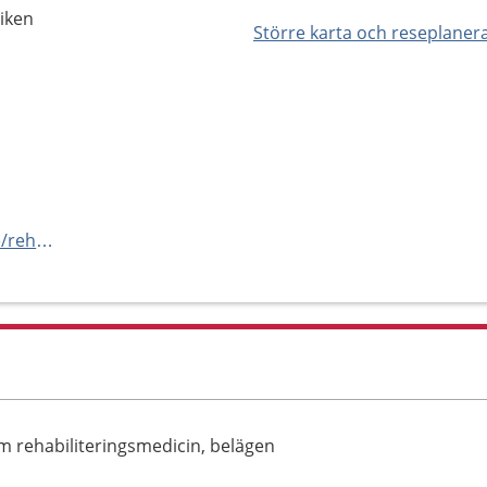
viken
Större karta och reseplaner
http://www.regiongavleborg.se/rehabmedicin
 rehabiliteringsmedicin, belägen