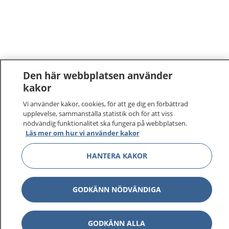
Den här webbplatsen använder
kakor
1177
–
tryggt om din hälsa och vård
Vi använder kakor, cookies, för att ge dig en förbättrad
upplevelse, sammanställa statistik och för att viss
nödvändig funktionalitet ska fungera på webbplatsen.
På 1177.se får du råd om hälsa och information om
Läs mer om hur vi använder kakor
sjukdomar och vilka mottagningar du kan kontakta.
Logga in för att läsa din journal och göra dina
HANTERA KAKOR
vårdärenden. Ring telefonnummer 1177 för
sjukvårdsrådgivning dygnet runt.
1177 ger dig råd när du vill må bättre.
GODKÄNN NÖDVÄNDIGA
GODKÄNN ALLA