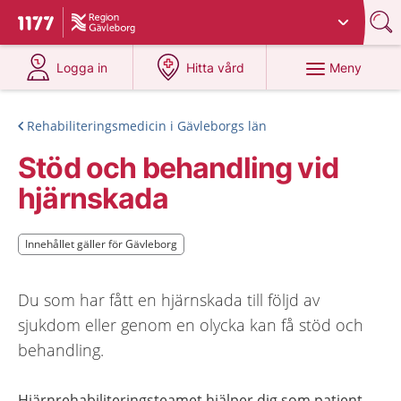
Du har valt region
Gävleborg
.
Till startsidan för 1177
på 1177.se
på 1177.se
Meny
Logga in
Hitta vård
Rehabiliteringsmedicin i Gävleborgs län
Stöd och behandling vid
hjärnskada
Innehållet gäller för Gävleborg
Innehållet gäller för Gävleborg
Du som har fått en hjärnskada till följd av
sjukdom eller genom en olycka kan få stöd och
behandling.
Hjärnrehabiliteringsteamet hjälper dig som patient