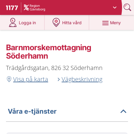
Du har valt region
Gävleborg
.
Till startsidan för 1177
på 1177.se
på 1177.se
Meny
Logga in
Hitta vård
Barnmorskemottagning
Söderhamn
Trädgårdsgatan, 826 32 Söderhamn
Visa på karta
Vägbeskrivning
Våra e-tjänster