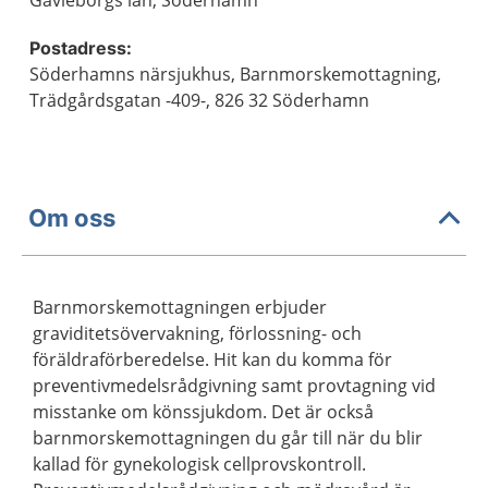
Gävleborgs län, Söderhamn
Postadress:
Söderhamns närsjukhus, Barnmorskemottagning,
Trädgårdsgatan -409-, 826 32 Söderhamn
Om oss
Barnmorskemottagningen erbjuder
graviditetsövervakning, förlossning- och
föräldraförberedelse. Hit kan du komma för
preventivmedelsrådgivning samt provtagning vid
misstanke om könssjukdom. Det är också
barnmorskemottagningen du går till när du blir
kallad för gynekologisk cellprovskontroll.