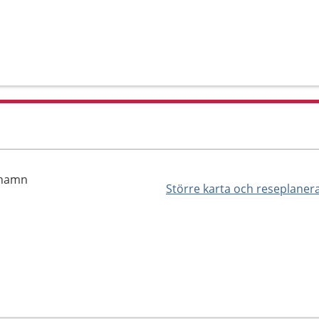
rhamn
Större karta och reseplaner