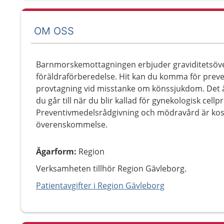
OM OSS
Barnmorskemottagningen erbjuder graviditetsöver
föräldraförberedelse. Hit kan du komma för prev
provtagning vid misstanke om könssjukdom. Det
du går till när du blir kallad för gynekologisk cellp
Preventivmedelsrådgivning och mödravård är kostn
överenskommelse.
Ägarform
:
Region
Verksamheten tillhör Region Gävleborg.
Patientavgifter i Region Gävleborg