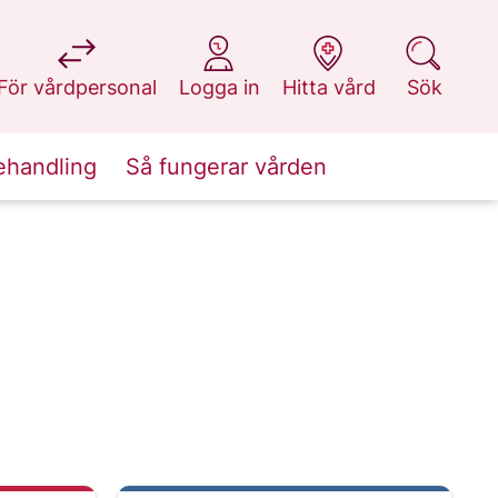
på 1177.se
på 1177.se
på 1177.se
på 1177.se
För vårdpersonal
Logga in
Hitta vård
Sök
ehandling
Så fungerar vården