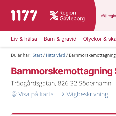
Till startsidan för 1177
Du har v
Välj
en a
regi
Liv & hälsa
Barn & gravid
Olyckor & sk
Du är här:
Start
Hitta vård
Barnmorskemottagnin
Barnmorskemottagning
Trädgårdsgatan, 826 32 Söderhamn
Visa på karta
Vägbeskrivning