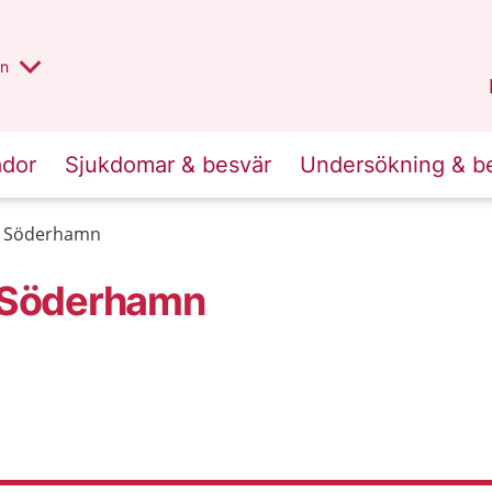
alt region
nnan
on
Gävleborg
.
ador
Sjukdomar & besvär
Undersökning & b
g Söderhamn
 Söderhamn