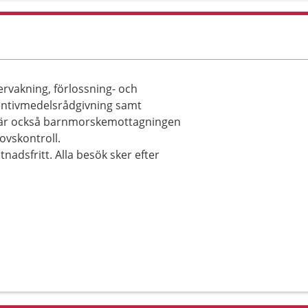
vakning, förlossning- och
entivmedelsrådgivning samt
 är också barnmorskemottagningen
rovskontroll.
adsfritt. Alla besök sker efter