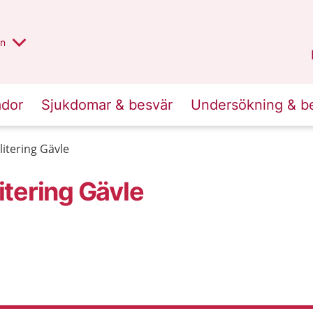
alt region
nnan
on
Gävleborg
.
ador
Sjukdomar & besvär
Undersökning & b
itering Gävle
tering Gävle