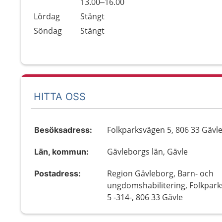
Fredag
13.00–16.00
Lördag
Stängt
Söndag
Stängt
HITTA OSS
Folkparksvägen 5, 806 33 Gävl
Besöksadress:
Gävleborgs län, Gävle
Län, kommun:
Region Gävleborg, Barn- och
Postadress:
ungdomshabilitering, Folkpar
5 -314-, 806 33 Gävle