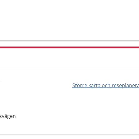
e
Större karta och reseplaner
ksvägen