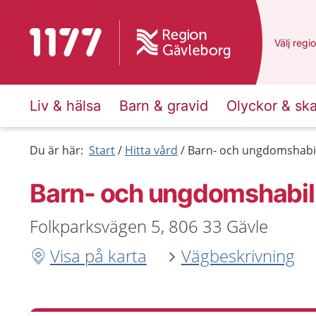
Till startsidan för 1177
Du har v
Välj
en a
regi
Liv & hälsa
Barn & gravid
Olyckor & sk
Du är här:
Start
Hitta vård
Barn- och ungdomshabil
Barn- och ungdomshabili
Folkparksvägen 5, 806 33 Gävle
Visa på karta
Vägbeskrivning