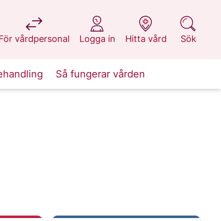
på 1177.se
på 1177.se
på 1177.se
på 1177.se
För vårdpersonal
Logga in
Hitta vård
Sök
ehandling
Så fungerar vården