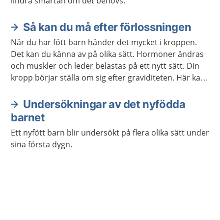
lindra smärtan om det behövs.
Så kan du må efter förlossningen
När du har fött barn händer det mycket i kroppen.
Det kan du känna av på olika sätt. Hormoner ändras
och muskler och leder belastas på ett nytt sätt. Din
kropp börjar ställa om sig efter graviditeten. Här kan
du läsa om vad som kan hända med kroppen efter
att du har fött barn.
Undersökningar av det nyfödda
barnet
Ett nyfött barn blir undersökt på flera olika sätt under
sina första dygn.