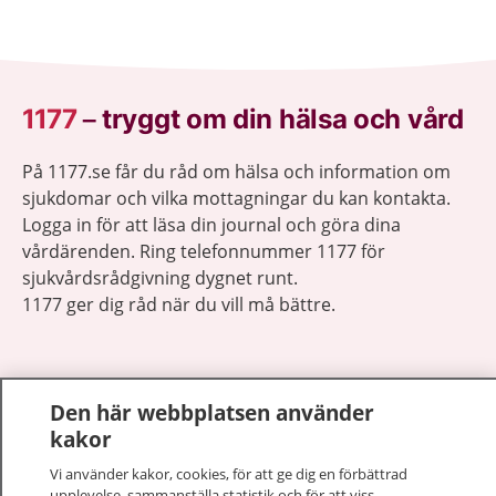
1177
–
tryggt om din hälsa och vård
På 1177.se får du råd om hälsa och information om
sjukdomar och vilka mottagningar du kan kontakta.
Logga in för att läsa din journal och göra dina
vårdärenden. Ring telefonnummer 1177 för
sjukvårdsrådgivning dygnet runt.
1177 ger dig råd när du vill må bättre.
Den här webbplatsen använder
kakor
Visa inn
1177 på flera språk
Vi använder kakor, cookies, för att ge dig en förbättrad
upplevelse, sammanställa statistik och för att viss