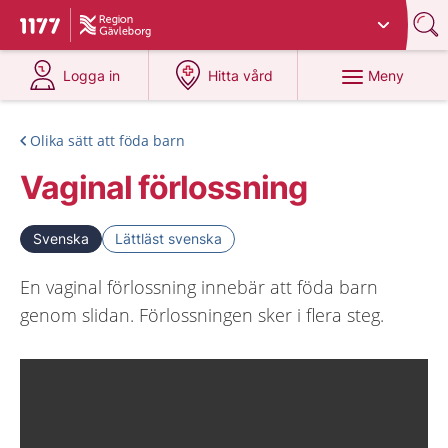
Du har valt region
Gävleborg
.
Till startsidan för 1177
på 1177.se
på 1177.se
Meny
Logga in
Hitta vård
Olika sätt att föda barn
Vaginal förlossning
Svenska
Lättläst svenska
En vaginal förlossning innebär att föda barn
genom slidan. Förlossningen sker i flera steg.