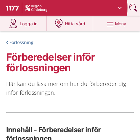
Du har valt region
Gävleborg
.
Till startsidan för 1177
på 1177.se
på 1177.se
Meny
Logga in
Hitta vård
Förlossning
Förberedelser inför
förlossningen
Här kan du läsa mer om hur du förbereder dig
inför förlossningen.
Innehåll - Förberedelser inför
förlossningen