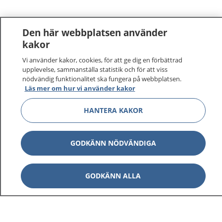
Den här webbplatsen använder
kakor
Vi använder kakor, cookies, för att ge dig en förbättrad
1177
–
tryggt om din hälsa och vård
upplevelse, sammanställa statistik och för att viss
nödvändig funktionalitet ska fungera på webbplatsen.
Läs mer om hur vi använder kakor
På 1177.se får du råd om hälsa och information om
sjukdomar och vilka mottagningar du kan kontakta.
HANTERA KAKOR
Logga in för att läsa din journal och göra dina
vårdärenden. Ring telefonnummer 1177 för
sjukvårdsrådgivning dygnet runt.
GODKÄNN NÖDVÄNDIGA
1177 ger dig råd när du vill må bättre.
GODKÄNN ALLA
Visa inn
1177 på flera språk