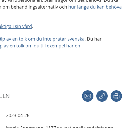
 av vårdpersonalen. Ställ frågor om det behövs. Du ska
ion om behandlingsalternativ och
hur länge du kan behöva
ktiga i sin vård
.
jälp av en tolk om du inte pratar svenska
. Du har
lp av en tolk om du till exempel har en
Dela via mejl
Kopiera län
Skr
KELN
2023-04-26