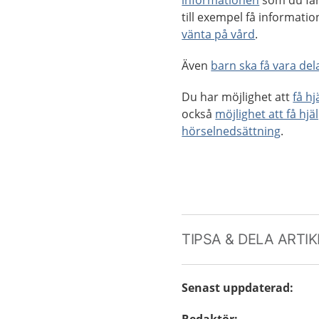
informationen
som du får
till exempel få informat
vänta på vård
.
Även
barn ska få vara dela
Du har möjlighet att
få h
också
möjlighet att få hjä
hörselnedsättning
.
TIPSA & DELA ARTI
Senast uppdaterad
: