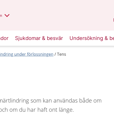
alt region
nnan
on
Gävleborg
.
ador
Sjukdomar & besvär
Undersökning & b
indring under förlossningen
Tens
smärtlindring som kan användas både om
t och om du har haft ont länge.