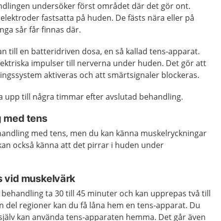
dlingen undersöker först området där det gör ont.
elektroder fastsatta på huden. De fästs nära eller på
nga sår får finnas där.
 till en batteridriven dosa, en så kallad tens-apparat.
ektriska impulser till nerverna under huden. Det gör att
ingssystem aktiveras och att smärtsignaler blockeras.
 upp till några timmar efter avslutad behandling.
g med tens
behandling med tens, men du kan känna muskelryckningar
an också känna att det pirrar i huden under
s vid muskelvärk
behandling ta 30 till 45 minuter och kan upprepas två till
n del regioner kan du få låna hem en tens-apparat. Du
u själv kan använda tens-apparaten hemma. Det går även