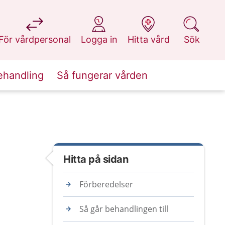
på 1177.se
på 1177.se
på 1177.se
på 1177.se
För vårdpersonal
Logga in
Hitta vård
Sök
ehandling
Så fungerar vården
Hitta på sidan
Förberedelser
Så går behandlingen till