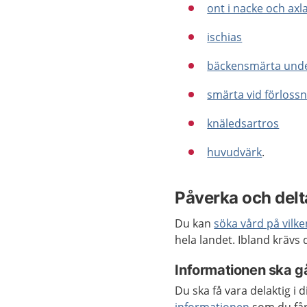
ont i nacke och axl
ischias
bäckensmärta under
smärta vid förloss
knäledsartros
huvudvärk
.
Påverka och delta
Du kan
söka vård på vilk
hela landet. Ibland krävs
Informationen ska gå
Du ska få vara delaktig i