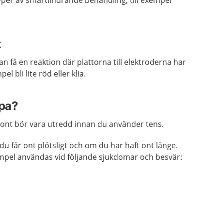
er av smärtlindrande behandling, till exempel
.
t
n få en reaktion där plattorna till elektroderna har
el bli lite röd eller klia.
lpa?
r ont bör vara utredd innan du använder tens.
u får ont plötsligt och om du har haft ont länge.
empel användas vid följande sjukdomar och besvär: