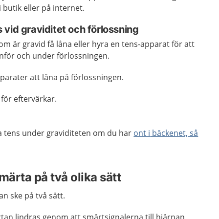
 butik eller på internet.
vid graviditet och förlossning
om är gravid få låna eller hyra en tens-apparat för att
inför och under förlossningen.
parater att låna på förlossningen.
för eftervärkar.
a tens under graviditeten om du har
ont i
bäckenet, så
märta på två olika sätt
n ske på två sätt.
rtan lindras genom att smärtsignalerna till hjärnan