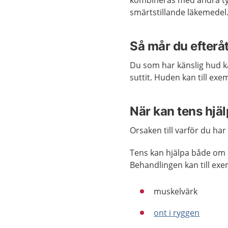
kombineras med andra typ
smärtstillande läkemedel
Så mår du efterå
Du som har känslig hud ka
suttit. Huden kan till exemp
När kan tens hjä
Orsaken till varför du ha
Tens kan hjälpa både om d
Behandlingen kan till ex
muskelvärk
ont i ryggen