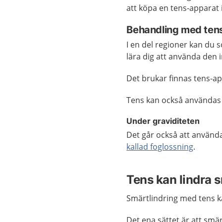
att köpa en tens-apparat i
Behandling med tens 
I en del regioner kan du s
lära dig att använda den 
Det brukar finnas tens-ap
Tens kan också användas 
Under graviditeten
Det går också att använd
kallad foglossning
.
Tens kan lindra s
Smärtlindring med tens ka
Det ena sättet är att smä