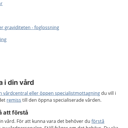
ar
 graviditeten - foglossning
ning
 i din vård
en vårdcentral eller öppen specialistmottagning
du vill i
 det
remiss
till den öppna specialiserade vården.
 att förstå
 din vård. För att kunna vara det behöver du
förstå