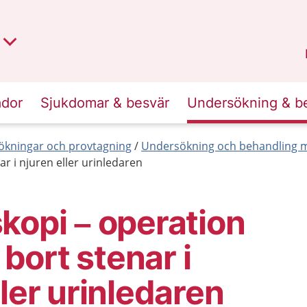
t region
an
Dalarna
.
ador
Sjukdomar & besvär
Undersökning & b
kningar och provtagning
Undersökning och behandling 
ar i njuren eller urinledaren
kopi – operation
a bort stenar i
ller urinledaren