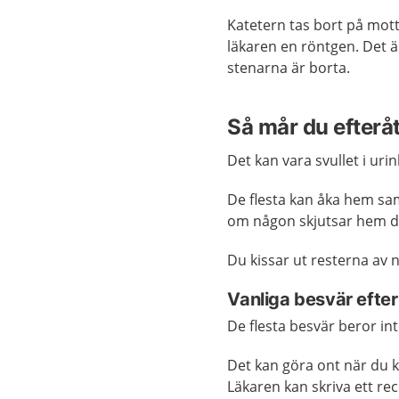
Katetern tas bort på mott
läkaren en röntgen. Det ä
stenarna är borta.
Så mår du efterå
Det kan vara svullet i ur
De flesta kan åka hem sa
om någon skjutsar hem dig
Du kissar ut resterna av 
Vanliga besvär efte
De flesta besvär beror in
Det kan göra ont när du 
Läkaren kan skriva ett r