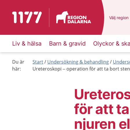
Till startsidan för 1177
Du har val
Välj
en ann
region
Liv & hälsa
Barn & gravid
Olyckor & sk
Du är
Start
Undersökning & behandling
Undersö
här:
Ureteroskopi – operation för att ta bort sten
Ureteros
för att t
njuren e