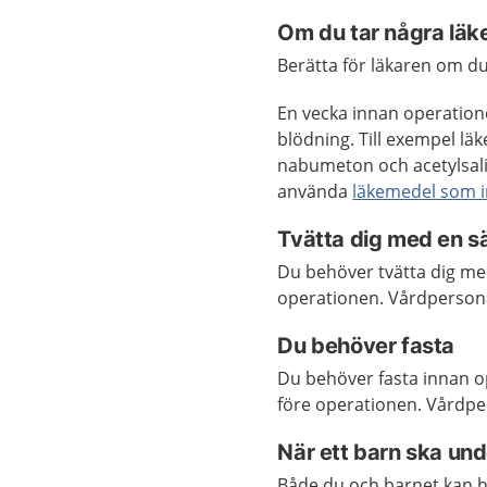
Om du tar några lä
Berätta för läkaren om d
En vecka innan operation
blödning. Till exempel 
nabumeton och acetylsalic
använda
läkemedel som i
Tvätta dig med en sä
Du behöver tvätta dig med
operationen. Vårdpersona
Du behöver fasta
Du behöver fasta innan op
före operationen. Vårdpe
När ett barn ska un
Både du och barnet kan ha