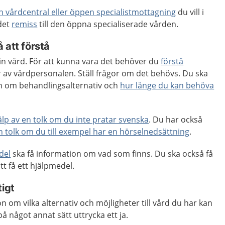
en vårdcentral eller öppen specialistmottagning
du vill i
 det
remiss
till den öppna specialiserade vården.
 att förstå
 din vård. För att kunna vara det behöver du
förstå
 av vårdpersonalen. Ställ frågor om det behövs. Du ska
ion om behandlingsalternativ och
hur länge du kan behöva
jälp av en tolk om du inte pratar svenska
. Du har också
en tolk om du till exempel har en hörselnedsättning
.
del
ska få information om vad som finns. Du ska också få
tt få ett hjälpmedel.
tigt
n om vilka alternativ och möjligheter till vård du har kan
på något annat sätt uttrycka ett ja.