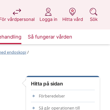
på 1177.se
på 1177.se
på 1177.se
på 1177.se
För vårdpersonal
Logga in
Hitta vård
Sök
ehandling
Så fungerar vården
med endoskopi
Hitta på sidan
Förberedelser
Så går operationen till