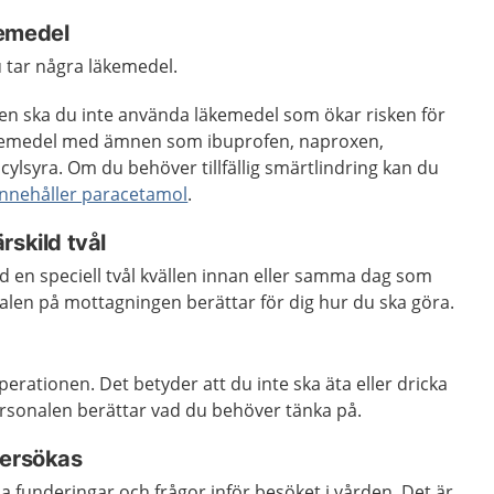
kemedel
u tar några läkemedel.
en ska du inte använda läkemedel som ökar risken för
läkemedel med ämnen som ibuprofen, naproxen,
ylsyra. Om du behöver tillfällig smärtlindring kan du
nnehåller paracetamol
.
rskild tvål
 en speciell tvål kvällen innan eller samma dag som
len på mottagningen berättar för dig hur du ska göra.
erationen. Det betyder att du inte ska äta eller dricka
rsonalen berättar vad du behöver tänka på.
dersökas
 funderingar och frågor inför besöket i vården. Det är