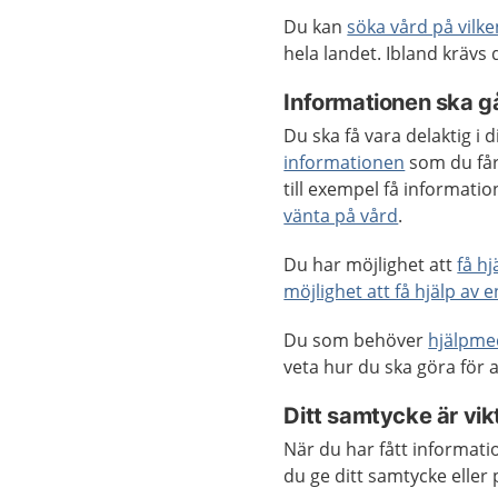
Du kan
söka vård på vilk
hela landet. Ibland krävs
Informationen ska gå
Du ska få vara delaktig i
informationen
som du får
till exempel få informat
vänta på vård
.
Du har möjlighet att
få h
möjlighet att få hjälp av 
Du som behöver
hjälpme
veta hur du ska göra för a
Ditt samtycke är vik
När du har fått informatio
du ge ditt samtycke eller 