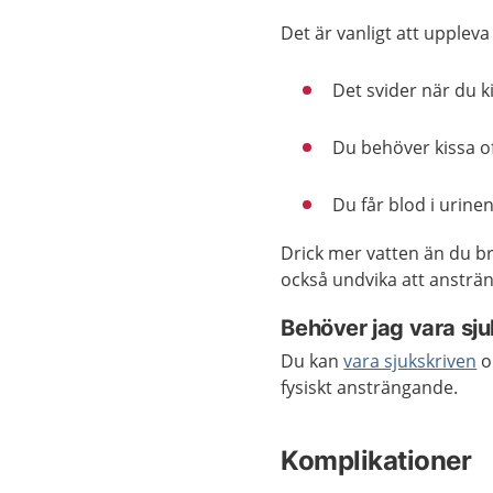
Det är vanligt att uppleva
Det svider när du k
Du behöver kissa of
Du får blod i urine
Drick mer vatten än du b
också undvika att ansträ
Behöver jag vara sj
Du kan
vara sjukskriven
o
fysiskt ansträngande.
Komplikationer