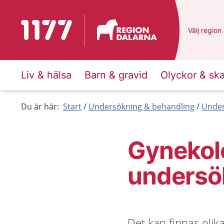
Till startsidan för 1177
Du har val
Välj
en ann
region
Liv & hälsa
Barn & gravid
Olyckor & sk
Du är här:
Start
Undersökning & behandling
Under
Gynekol
undersö
Det kan finnas olik