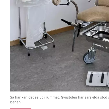
Så här kan det se ut i rummet. Gynstolen har särskilda stöd
benen i.