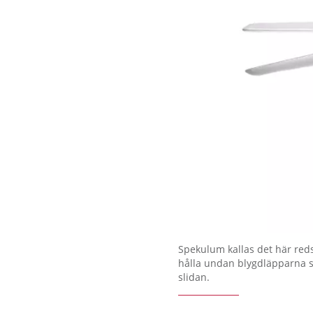
Spekulum kallas det här reds
hålla undan blygdläpparna så 
slidan.