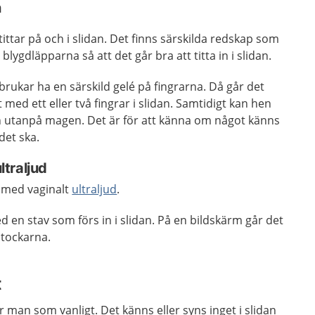
n
ttar på och i slidan. Det finns särskilda redskap som
n blygdläpparna så att det går bra att titta in i slidan.
ukar ha en särskild gelé på fingrarna. Då går det
t med ett eller två fingrar i slidan. Samtidigt kan hen
utanpå magen. Det är för att känna om något känns
det ska.
ltraljud
a med vaginalt
ultraljud
.
d en stav som förs in i slidan. På en bildskärm går det
stockarna.
t
man som vanligt. Det känns eller syns inget i slidan