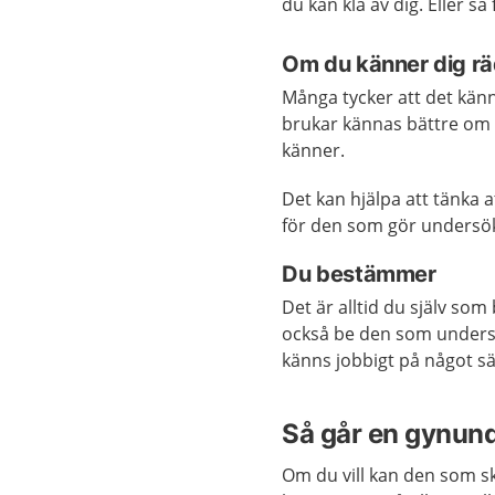
du kan klä av dig. Eller så
Om du känner dig räd
Många tycker att det känn
brukar kännas bättre om 
känner.
Det kan hjälpa att tänka a
för den som gör undersökn
Du bestämmer
Det är alltid du själv som
också be den som undersök
känns jobbigt på något sä
Så går en gynund
Om du vill kan den som s