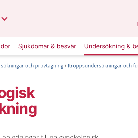
t region
an
Dalarna
.
ador
Sjukdomar & besvär
Undersökning & b
sökningar och provtagning
Kroppsundersökningar och fu
ogisk
kning
a anledningar till en gynekologisk