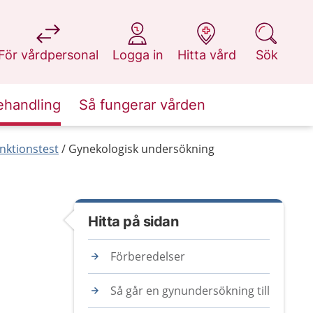
på 1177.se
på 1177.se
på 1177.se
på 1177.se
För vårdpersonal
Logga in
Hitta vård
Sök
ehandling
Så fungerar vården
nktionstest
Gynekologisk undersökning
Hitta på sidan
Förberedelser
Så går en gynundersökning till