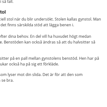
 så fall.
tol
iell stol när du blir undersökt. Stolen kallas gynstol. Man
 det finns särskilda stöd att lägga benen i.
fter dina behov. En del vill ha huvudet högt medan
re. Benstöden kan också ändras så att du halvsitter så
itter på en pall mellan gynstolens benstöd. Hen har på
ukar också ha på sig ett förkläde.
som lyser mot din slida. Det är för att den som
 se bra.