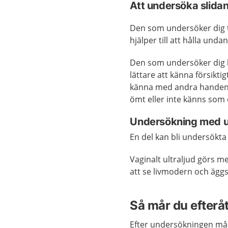
Att undersöka slida
Den som undersöker dig ti
hjälper till att hålla unda
Den som undersöker dig br
lättare att känna försiktig
känna med andra handen 
ömt eller inte känns som 
Undersökning med u
En del kan bli undersökt
Vaginalt ultraljud görs me
att se livmodern och ägg
Så mår du efterå
Efter undersökningen mår 