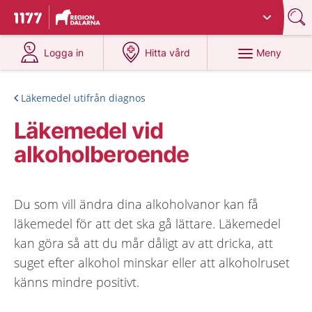
Du har valt region
Dalarna
.
Till startsidan för 1177
på 1177.se
på 1177.se
Meny
Logga in
Hitta vård
Läkemedel utifrån diagnos
Läkemedel vid
alkoholberoende
Du som vill ändra dina alkoholvanor kan få
läkemedel för att det ska gå lättare. Läkemedel
kan göra så att du mår dåligt av att dricka, att
suget efter alkohol minskar eller att alkoholruset
känns mindre positivt.