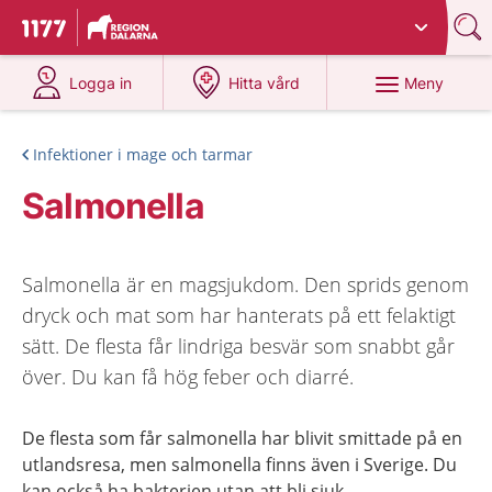
Du har valt region
Dalarna
.
Till startsidan för 1177
på 1177.se
på 1177.se
Meny
Logga in
Hitta vård
Infektioner i mage och tarmar
Salmonella
Salmonella är en magsjukdom. Den sprids genom
dryck och mat som har hanterats på ett felaktigt
sätt. De flesta får lindriga besvär som snabbt går
över. Du kan få hög feber och diarré.
De flesta som får salmonella har blivit smittade på en
utlandsresa, men salmonella finns även i Sverige. Du
kan också ha bakterien utan att bli sjuk.