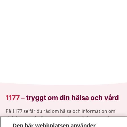
1177
–
tryggt om din hälsa och vård
På 1177.se får du råd om hälsa och information om
sjukdomar och vilka mottagningar du kan kontakta.
Logga in för att läsa din journal och göra dina
Den här webbplatsen använder