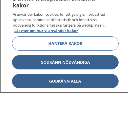
vårdärenden. Ring telefonnummer 1177 för
kakor
sjukvårdsrådgivning dygnet runt.
Vi använder kakor, cookies, för att ge dig en förbättrad
1177 ger dig råd när du vill må bättre.
upplevelse, sammanställa statistik och för att viss
nödvändig funktionalitet ska fungera på webbplatsen.
Läs mer om hur vi använder kakor
HANTERA KAKOR
Visa inn
1177 på flera språk
GODKÄNN NÖDVÄNDIGA
Visa inn
Om 1177
GODKÄNN ALLA
Visa inn
Kontakt
Behandling av personuppgifter
Hantering av kakor