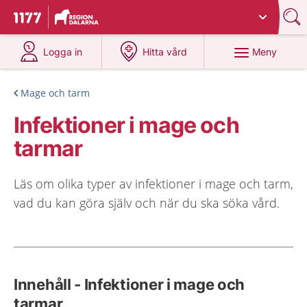
Du har valt region
Dalarna
.
Till startsidan för 1177
på 1177.se
på 1177.se
Meny
Logga in
Hitta vård
Mage och tarm
Infektioner i mage och
tarmar
Läs om olika typer av infektioner i mage och tarm,
vad du kan göra själv och när du ska söka vård.
Innehåll - Infektioner i mage och
tarmar