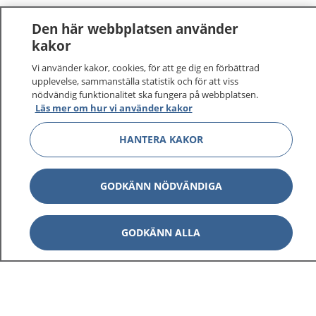
Den här webbplatsen använder
kakor
Vi använder kakor, cookies, för att ge dig en förbättrad
1177
–
tryggt om din hälsa och vård
upplevelse, sammanställa statistik och för att viss
nödvändig funktionalitet ska fungera på webbplatsen.
Läs mer om hur vi använder kakor
På 1177.se får du råd om hälsa och information om
sjukdomar och vilka mottagningar du kan kontakta.
HANTERA KAKOR
Logga in för att läsa din journal och göra dina
vårdärenden. Ring telefonnummer 1177 för
sjukvårdsrådgivning dygnet runt.
GODKÄNN NÖDVÄNDIGA
1177 ger dig råd när du vill må bättre.
GODKÄNN ALLA
Visa inn
1177 på flera språk