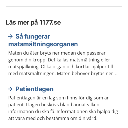
Läs mer på 1177.se
Så fungerar
matsmältningsorganen
Maten du äter bryts ner medan den passerar
genom din kropp. Det kallas matsmältning eller
matspjälkning. Olika organ och körtlar hjälper till
med matsmältningen. Maten behöver brytas ner
för att kroppen ska kunna ta upp näringen som
maten innehåller.
Patientlagen
Patientlagen är en lag som finns för dig som är
patient. I lagen beskrivs bland annat vilken
information du ska få. Informationen ska hjälpa dig
att vara med och bestämma om din vård.