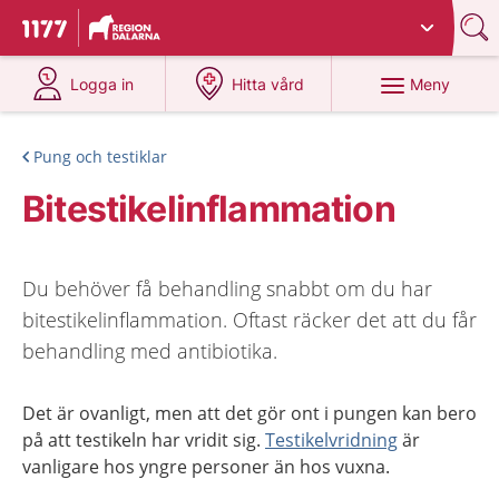
Du har valt region
Dalarna
.
Till startsidan för 1177
på 1177.se
på 1177.se
Meny
Logga in
Hitta vård
Pung och testiklar
Bitestikelinflammation
Du behöver få behandling snabbt om du har
bitestikelinflammation. Oftast räcker det att du får
behandling med antibiotika.
Det är ovanligt, men att det gör ont i pungen kan bero
på att testikeln har vridit sig.
Testikelvridning
är
vanligare hos yngre personer än hos vuxna.