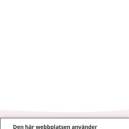
1177
–
tryggt om din hälsa och vård
Den här webbplatsen använder