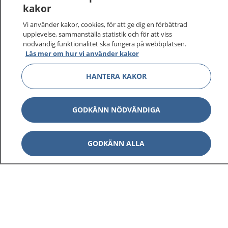
kakor
På 1177.se får du råd om hälsa och information om
Vi använder kakor, cookies, för att ge dig en förbättrad
sjukdomar och vilka mottagningar du kan kontakta.
upplevelse, sammanställa statistik och för att viss
Logga in för att läsa din journal och göra dina
nödvändig funktionalitet ska fungera på webbplatsen.
vårdärenden. Ring telefonnummer 1177 för
Läs mer om hur vi använder kakor
sjukvårdsrådgivning dygnet runt.
HANTERA KAKOR
1177 ger dig råd när du vill må bättre.
GODKÄNN NÖDVÄNDIGA
Visa inn
GODKÄNN ALLA
1177 på flera språk
Visa inn
Om 1177
Visa inn
Kontakt