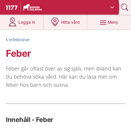
Du har valt region
Dalarna
.
Till startsidan för 1177
på 1177.se
på 1177.se
Meny
Logga in
Hitta vård
Infektioner
Feber
Feber går oftast över av sig själv, men ibland kan
du behöva söka vård. Här kan du läsa mer om
feber hos barn och vuxna.
Innehåll - Feber