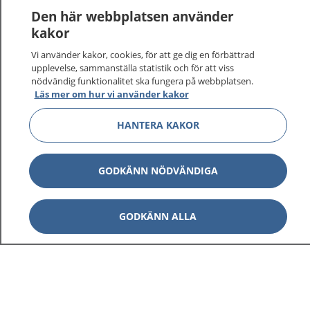
Den här webbplatsen använder
kakor
Vi använder kakor, cookies, för att ge dig en förbättrad
1177
–
tryggt om din hälsa och vård
upplevelse, sammanställa statistik och för att viss
nödvändig funktionalitet ska fungera på webbplatsen.
Läs mer om hur vi använder kakor
På 1177.se får du råd om hälsa och information om
sjukdomar och vilka mottagningar du kan kontakta.
HANTERA KAKOR
Logga in för att läsa din journal och göra dina
vårdärenden. Ring telefonnummer 1177 för
sjukvårdsrådgivning dygnet runt.
GODKÄNN NÖDVÄNDIGA
1177 ger dig råd när du vill må bättre.
GODKÄNN ALLA
Visa inn
1177 på flera språk
Visa inn