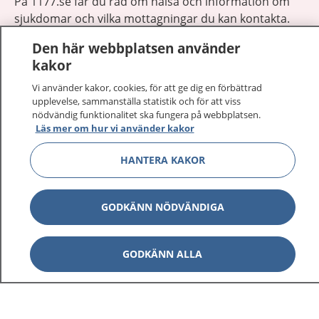
På 1177.se får du råd om hälsa och information om
sjukdomar och vilka mottagningar du kan kontakta.
Logga in för att läsa din journal och göra dina
Den här webbplatsen använder
vårdärenden. Ring telefonnummer 1177 för
kakor
sjukvårdsrådgivning dygnet runt.
1177 ger dig råd när du vill må bättre.
Vi använder kakor, cookies, för att ge dig en förbättrad
upplevelse, sammanställa statistik och för att viss
nödvändig funktionalitet ska fungera på webbplatsen.
Läs mer om hur vi använder kakor
HANTERA KAKOR
Visa inn
1177 på flera språk
GODKÄNN NÖDVÄNDIGA
Visa inn
Om 1177
Visa inn
GODKÄNN ALLA
Kontakt
Behandling av personuppgifter