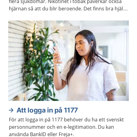
flera sjukdomar. Nikotinet i tobak påverkar också
hjärnan så att du blir beroende. Det finns bra hjälp
att få om du vill ha hjälp att sluta röka eller snusa.
Att logga in på 1177
För att logga in på 1177 behöver du ha ett svenskt
personnummer och en e-legitimation. Du kan
använda BankID eller Freja+.