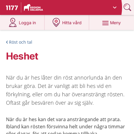
Du har valt region
Dalarna
.
Till startsidan för 1177
på 1177.se
på 1177.se
Meny
Logga in
Hitta vård
Röst och tal
Heshet
När du är hes låter din röst annorlunda än den
brukar göra. Det är vanligt att bli hes vid en
förkylning, eller om du har överansträngt rösten.
Oftast går besvären över av sig själv.
När du är hes kan det vara ansträngande att prata.
Ibland kan rösten försvinna helt under några timmar
eller dagar, för att sedan komma tillbaka.