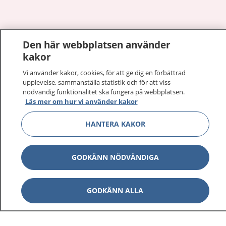
Visa inn
Den här webbplatsen använder
1177 på flera språk
kakor
Visa inn
Vi använder kakor, cookies, för att ge dig en förbättrad
Om 1177
upplevelse, sammanställa statistik och för att viss
nödvändig funktionalitet ska fungera på webbplatsen.
Visa inn
Kontakt
Läs mer om hur vi använder kakor
HANTERA KAKOR
Behandling av personuppgifter
GODKÄNN NÖDVÄNDIGA
Hantering av kakor
GODKÄNN ALLA
Inställningar för kakor