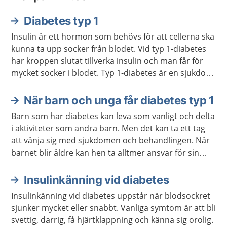
Diabetes typ 1
Insulin är ett hormon som behövs för att cellerna ska
kunna ta upp socker från blodet. Vid typ 1-diabetes
har kroppen slutat tillverka insulin och man får för
mycket socker i blodet. Typ 1-diabetes är en sjukdom
man har hela livet. Man behöver få behandling med
insulin och kontrollera blodsockret regelbundet.
När barn och unga får diabetes typ 1
Barn som har diabetes kan leva som vanligt och delta
i aktiviteter som andra barn. Men det kan ta ett tag
att vänja sig med sjukdomen och behandlingen. När
barnet blir äldre kan hen ta alltmer ansvar för sin
behandling.
Insulinkänning vid diabetes
Insulinkänning vid diabetes uppstår när blodsockret
sjunker mycket eller snabbt. Vanliga symtom är att bli
svettig, darrig, få hjärtklappning och känna sig orolig.