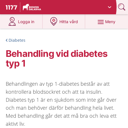
Du har valt region
Dalarna
.
Till startsidan för 1177
på 1177.se
på 1177.se
Meny
Logga in
Hitta vård
Diabetes
Behandling vid diabetes
typ 1
Behandlingen av typ 1-diabetes består av att
kontrollera blodsockret och att ta insulin.
Diabetes typ 1 är en sjukdom som inte går över
och man behöver därför behandling hela livet.
Med behandling går det att må bra och leva ett
aktivt liv.