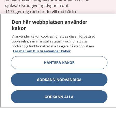
sjukvårdsrådgivning dygnet runt.
1177 ger dig råd när du vill må bättre.
Den här webbplatsen använder
kakor
Vi använder kakor, cookies, för att ge dig en förbättrad
upplevelse, sammanställa statistik och för att viss
Visa inn
nödvändig funktionalitet ska fungera på webbplatsen.
1177 på flera språk
Läs mer om hur vi använder kakor
Visa inn
Om 1177
HANTERA KAKOR
Visa inn
Kontakt
GODKÄNN NÖDVÄNDIGA
Behandling av personuppgifter
GODKÄNN ALLA
Hantering av kakor