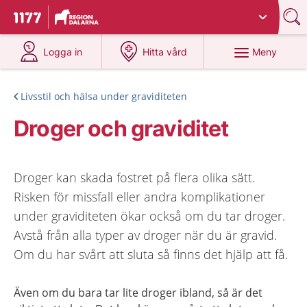
Du har valt region
Dalarna
.
Till startsidan för 1177
på 1177.se
på 1177.se
Meny
Logga in
Hitta vård
Livsstil och hälsa under graviditeten
Droger och graviditet
Droger kan skada fostret på flera olika sätt.
Risken för missfall eller andra komplikationer
under graviditeten ökar också om du tar droger.
Avstå från alla typer av droger när du är gravid.
Om du har svårt att sluta så finns det hjälp att få.
Även om du bara tar lite droger ibland, så är det