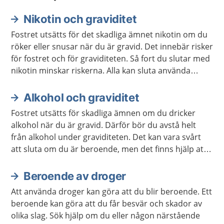
Nikotin och graviditet
Fostret utsätts för det skadliga ämnet nikotin om du
röker eller snusar när du är gravid. Det innebär risker
för fostret och för graviditeten. Så fort du slutar med
nikotin minskar riskerna. Alla kan sluta använda
nikotin. Du kan få hjälp om det är svårt. Men undvik
nikotinplåster, nikotintuggummi och e-cigaretter.
Alkohol och graviditet
Fostret utsätts för skadliga ämnen om du dricker
alkohol när du är gravid. Därför bör du avstå helt
från alkohol under graviditeten. Det kan vara svårt
att sluta om du är beroende, men det finns hjälp att
få.
Beroende av droger
Att använda droger kan göra att du blir beroende. Ett
beroende kan göra att du får besvär och skador av
olika slag. Sök hjälp om du eller någon närstående