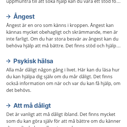
uppmuntra till att söka hjälp kan du vara ett stöd för
den som mår dåligt. Ibland kan du själv behöva hjälp
för att orka vara ett bra stöd.
Ångest
Ångest är en oro som känns i kroppen. Ångest kan
kännas mycket obehagligt och skrämmande, men är
inte farligt. Om du har stora besvär av ångest kan du
behöva hjälp att må bättre. Det finns stöd och hjälp
att få. Det finns även mycket du kan göra själv.
Psykisk hälsa
Alla mår dåligt någon gång i livet. Här kan du läsa hur
du kan hjälpa dig själv om du mår dåligt. Det finns
också information om när och var du kan få hjälp, om
det behövs.
Att må dåligt
Det är vanligt att må dåligt ibland. Det finns mycket
som du kan göra själv för att må bättre om du känner