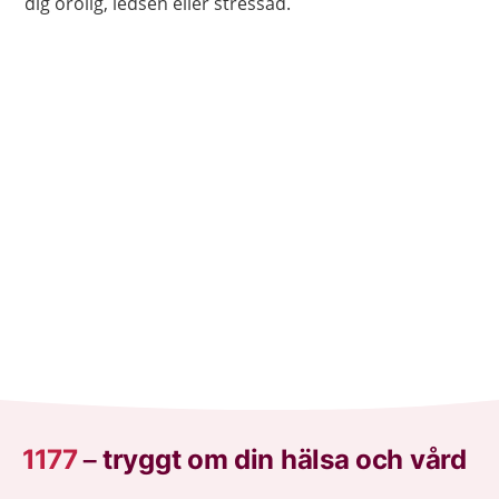
dig orolig, ledsen eller stressad.
1177
–
tryggt om din hälsa och vård