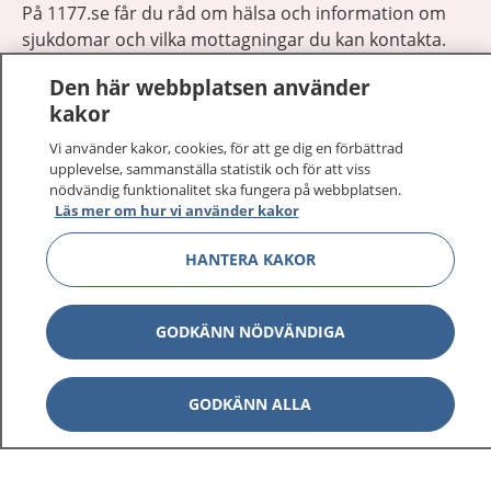
På 1177.se får du råd om hälsa och information om
sjukdomar och vilka mottagningar du kan kontakta.
Logga in för att läsa din journal och göra dina
Den här webbplatsen använder
vårdärenden. Ring telefonnummer 1177 för
kakor
sjukvårdsrådgivning dygnet runt.
1177 ger dig råd när du vill må bättre.
Vi använder kakor, cookies, för att ge dig en förbättrad
upplevelse, sammanställa statistik och för att viss
nödvändig funktionalitet ska fungera på webbplatsen.
Läs mer om hur vi använder kakor
HANTERA KAKOR
Visa inn
1177 på flera språk
GODKÄNN NÖDVÄNDIGA
Visa inn
Om 1177
Visa inn
GODKÄNN ALLA
Kontakt
Behandling av personuppgifter