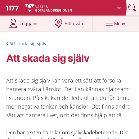
Du har valt region
Västra Götaland
.
Till startsidan för 1177
på 1177.se
på 1177.se
Meny
Logga in
Hitta vård
Att skada sig själv
Att skada sig själv
Att skada sig själv kan vara ett sätt att försöka
hantera svåra känslor. Det kan kännas hjälpsamt
i stunden. På sikt kan det leda till att du får ännu
mer negativa tankar och känslor. Det finns andra
sätt att hantera livet, och det finns hjälp att få.
Den här texten handlar om självskadebeteende. Det