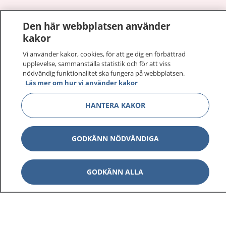
1177
–
tryggt om din hälsa och vård
Den här webbplatsen använder
kakor
På 1177.se får du råd om hälsa och information om
sjukdomar och vilka mottagningar du kan kontakta.
Vi använder kakor, cookies, för att ge dig en förbättrad
Logga in för att läsa din journal och göra dina
upplevelse, sammanställa statistik och för att viss
nödvändig funktionalitet ska fungera på webbplatsen.
vårdärenden. Ring telefonnummer 1177 för
Läs mer om hur vi använder kakor
sjukvårdsrådgivning dygnet runt.
1177 ger dig råd när du vill må bättre.
HANTERA KAKOR
GODKÄNN NÖDVÄNDIGA
Visa inn
1177 på flera språk
GODKÄNN ALLA
Visa inn
Om 1177
Visa inn
Kontakt