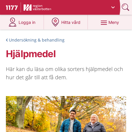
Du har valt region
Västerbotten
.
Till startsidan för 1177
på 1177.se
på 1177.se
Meny
Logga in
Hitta vård
Undersökning & behandling
Hjälpmedel
Här kan du läsa om olika sorters hjälpmedel och
hur det går till att få dem.