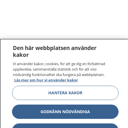
Den här webbplatsen använder
kakor
Vi använder kakor, cookies, för att ge dig en förbättrad
upplevelse, sammanställa statistik och för att viss
nödvändig funktionalitet ska fungera på webbplatsen.
Läs mer om hur vi använder kakor
1177
–
tryggt om din hälsa och vård
HANTERA KAKOR
På 1177.se får du råd om hälsa och information om
sjukdomar och vilka mottagningar du kan kontakta.
GODKÄNN NÖDVÄNDIGA
Logga in för att läsa din journal och göra dina
vårdärenden. Ring telefonnummer 1177 för