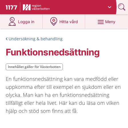
Du har valt region
Västerbotten
.
Till startsidan för 1177
på 1177.se
på 1177.se
Meny
Logga in
Hitta vård
Undersökning & behandling
Funktionsnedsättning
Innehållet gäller för Västerbotten
Innehållet gäller för Västerbotten
En funktionsnedsättning kan vara medfödd eller
uppkomma efter till exempel en sjukdom eller en
olycka. Man kan ha en funktionsnedsättning
tillfälligt eller hela livet. Här kan du läsa om vilken
hjälp och stöd som finns att få.