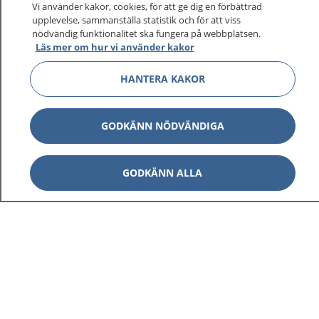
sjukvårdsrådgivning dygnet runt.
Vi använder kakor, cookies, för att ge dig en förbättrad
upplevelse, sammanställa statistik och för att viss
1177 ger dig råd när du vill må bättre.
nödvändig funktionalitet ska fungera på webbplatsen.
Läs mer om hur vi använder kakor
HANTERA KAKOR
Visa inn
1177 på flera språk
GODKÄNN NÖDVÄNDIGA
Visa inn
Om 1177
GODKÄNN ALLA
Visa inn
Kontakt
Behandling av personuppgifter
Hantering av kakor