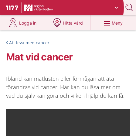
Du har valt region
Västerbotten
.
Till startsidan för 1177
på 1177.se
på 1177.se
Meny
Logga in
Hitta vård
Att leva med cancer
Mat vid cancer
Ibland kan matlusten eller förmågan att äta
förändras vid cancer. Här kan du läsa mer om
vad du själv kan göra och vilken hjälp du kan få.