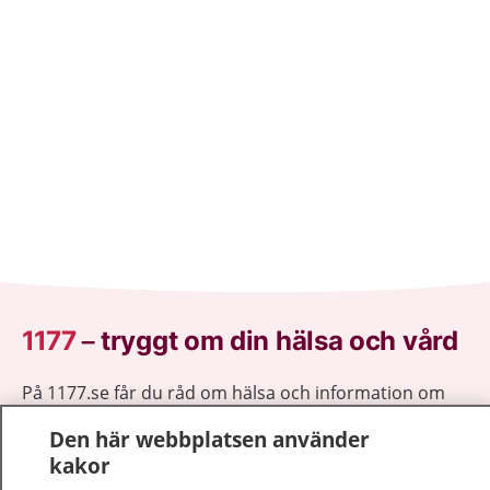
1177
–
tryggt om din hälsa och vård
På 1177.se får du råd om hälsa och information om
sjukdomar och vilka mottagningar du kan kontakta.
Den här webbplatsen använder
Logga in för att läsa din journal och göra dina
kakor
vårdärenden. Ring telefonnummer 1177 för