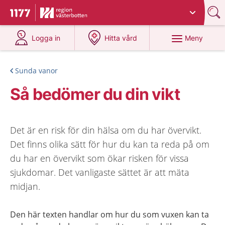
Du har valt region
Västerbotten
.
Till startsidan för 1177
på 1177.se
på 1177.se
Meny
Logga in
Hitta vård
Sunda vanor
Så bedömer du din vikt
Det är en risk för din hälsa om du har övervikt.
Det finns olika sätt för hur du kan ta reda på om
du har en övervikt som ökar risken för vissa
sjukdomar. Det vanligaste sättet är att mäta
midjan.
Den här texten handlar om hur du som vuxen kan ta