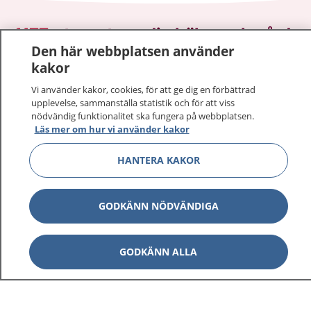
1177
–
tryggt om din hälsa och vård
Den här webbplatsen använder
kakor
På 1177.se får du råd om hälsa och information om
sjukdomar och vilka mottagningar du kan kontakta.
Vi använder kakor, cookies, för att ge dig en förbättrad
Logga in för att läsa din journal och göra dina
upplevelse, sammanställa statistik och för att viss
nödvändig funktionalitet ska fungera på webbplatsen.
vårdärenden. Ring telefonnummer 1177 för
Läs mer om hur vi använder kakor
sjukvårdsrådgivning dygnet runt.
1177 ger dig råd när du vill må bättre.
HANTERA KAKOR
GODKÄNN NÖDVÄNDIGA
Visa inn
1177 på flera språk
GODKÄNN ALLA
Visa inn
Om 1177