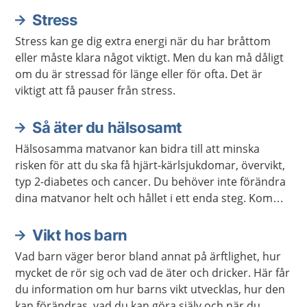
Stress
Stress kan ge dig extra energi när du har bråttom
eller måste klara något viktigt. Men du kan må dåligt
om du är stressad för länge eller för ofta. Det är
viktigt att få pauser från stress.
Så äter du hälsosamt
Hälsosamma matvanor kan bidra till att minska
risken för att du ska få hjärt-kärlsjukdomar, övervikt,
typ 2-diabetes och cancer. Du behöver inte förändra
dina matvanor helt och hållet i ett enda steg. Kom
ihåg att varje liten förändring kan göra stor skillnad.
Vikt hos barn
Vad barn väger beror bland annat på ärftlighet, hur
mycket de rör sig och vad de äter och dricker. Här får
du information om hur barns vikt utvecklas, hur den
kan förändras, vad du kan göra själv och när du