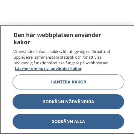
Den här webbplatsen använder
kakor
1177
–
tryggt om din hälsa och vård
Vi använder kakor, cookies, för att ge dig en förbättrad
upplevelse, sammanställa statistik och för att viss
nödvändig funktionalitet ska fungera på webbplatsen.
På 1177.se får du råd om hälsa och information om
Läs mer om hur vi använder kakor
sjukdomar och vilka mottagningar du kan kontakta.
Logga in för att läsa din journal och göra dina
HANTERA KAKOR
vårdärenden. Ring telefonnummer 1177 för
sjukvårdsrådgivning dygnet runt.
GODKÄNN NÖDVÄNDIGA
1177 ger dig råd när du vill må bättre.
GODKÄNN ALLA