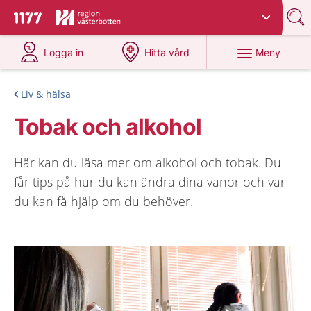
Du har valt region
Västerbotten
.
Till startsidan för 1177
på 1177.se
på 1177.se
Meny
Logga in
Hitta vård
Liv & hälsa
Tobak och alkohol
Här kan du läsa mer om alkohol och tobak. Du
får tips på hur du kan ändra dina vanor och var
du kan få hjälp om du behöver.