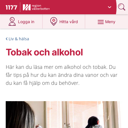
Du har valt region
Västerbotten
.
Till startsidan för 1177
på 1177.se
på 1177.se
Meny
Logga in
Hitta vård
Liv & hälsa
Tobak och alkohol
Här kan du läsa mer om alkohol och tobak. Du
får tips på hur du kan ändra dina vanor och var
du kan få hjälp om du behöver.