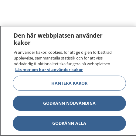
Den här webbplatsen använder
kakor
1177
–
tryggt om din hälsa och vård
Vi använder kakor, cookies, för att ge dig en förbättrad
upplevelse, sammanställa statistik och för att viss
nödvändig funktionalitet ska fungera på webbplatsen.
På 1177.se får du råd om hälsa och information om
Läs mer om hur vi använder kakor
sjukdomar och vilka mottagningar du kan kontakta.
Logga in för att läsa din journal och göra dina
HANTERA KAKOR
vårdärenden. Ring telefonnummer 1177 för
sjukvårdsrådgivning dygnet runt.
GODKÄNN NÖDVÄNDIGA
1177 ger dig råd när du vill må bättre.
GODKÄNN ALLA