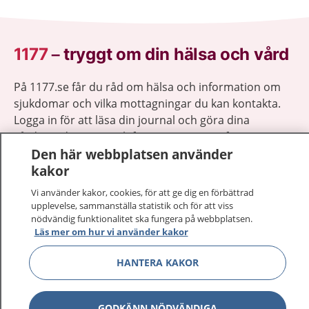
1177
–
tryggt om din hälsa och vård
På 1177.se får du råd om hälsa och information om
sjukdomar och vilka mottagningar du kan kontakta.
Logga in för att läsa din journal och göra dina
vårdärenden. Ring telefonnummer 1177 för
Den här webbplatsen använder
sjukvårdsrådgivning dygnet runt.
kakor
1177 ger dig råd när du vill må bättre.
Vi använder kakor, cookies, för att ge dig en förbättrad
upplevelse, sammanställa statistik och för att viss
nödvändig funktionalitet ska fungera på webbplatsen.
Läs mer om hur vi använder kakor
Visa inn
1177 på flera språk
HANTERA KAKOR
Visa inn
Om 1177
GODKÄNN NÖDVÄNDIGA