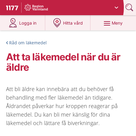
Du har valt region
Värmland
.
Till startsidan för 1177
på 1177.se
på 1177.se
Meny
Logga in
Hitta vård
Råd om läkemedel
Att ta läkemedel när du är
äldre
Att bli äldre kan innebära att du behöver få
behandling med fler läkemedel än tidigare.
Åldrandet påverkar hur kroppen reagerar på
läkemedel. Du kan bli mer känslig för dina
läkemedel och lättare få biverkningar.