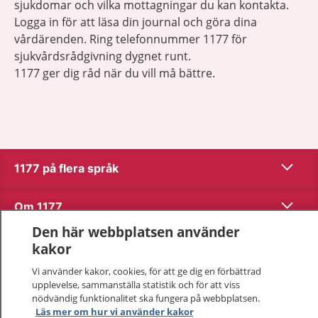
sjukdomar och vilka mottagningar du kan kontakta.
Logga in för att läsa din journal och göra dina
vårdärenden. Ring telefonnummer 1177 för
sjukvårdsrådgivning dygnet runt.
1177 ger dig råd när du vill må bättre.
Visa inn
1177 på flera språk
Visa inn
Om 1177
Den här webbplatsen använder
Visa inn
Kontakt
kakor
Vi använder kakor, cookies, för att ge dig en förbättrad
upplevelse, sammanställa statistik och för att viss
Behandling av personuppgifter
nödvändig funktionalitet ska fungera på webbplatsen.
Läs mer om hur vi använder kakor