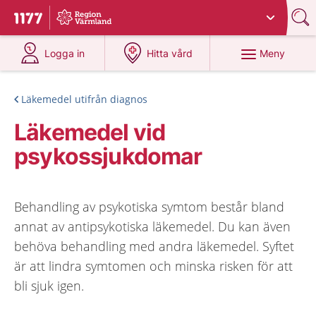
Du har valt region
Värmland
.
Till startsidan för 1177
på 1177.se
på 1177.se
Meny
Logga in
Hitta vård
Läkemedel utifrån diagnos
Läkemedel vid
psykossjukdomar
Behandling av psykotiska symtom består bland
annat av antipsykotiska läkemedel. Du kan även
behöva behandling med andra läkemedel. Syftet
är att lindra symtomen och minska risken för att
bli sjuk igen.