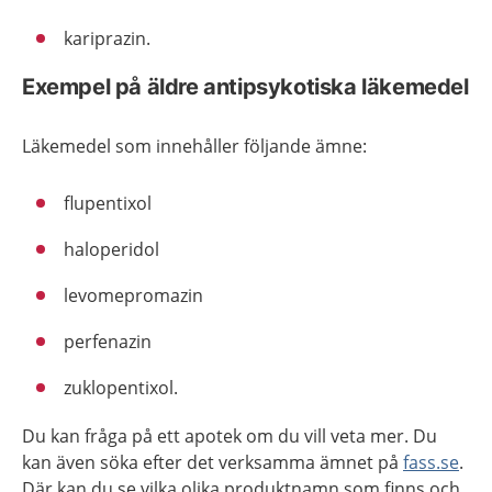
kariprazin.
Exempel på äldre antipsykotiska läkemedel
Läkemedel som innehåller följande ämne:
flupentixol
haloperidol
levomepromazin
perfenazin
zuklopentixol.
Du kan fråga på ett apotek om du vill veta mer. Du
kan även söka efter det verksamma ämnet på
fass.se
.
Där kan du se vilka olika produktnamn som finns och