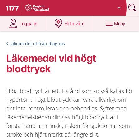
Du har valt region
Värmland
.
Till startsidan för 1177
på 1177.se
på 1177.se
Meny
Logga in
Hitta vård
Läkemedel utifrån diagnos
Läkemedel vid högt
blodtryck
Högt blodtryck är ett tillstånd som också kallas för
hypertoni. Högt blodtryck kan vara allvarligt om
det inte kontrolleras och behandlas. Syftet med
läkemedelsbehandling av högt blodtryck är i
första hand att minska risken för sjukdomar som
stroke och hjärtinfarkt på längre sikt.