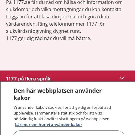
På 1177.se får du råd om hälsa och information om
sjukdomar och vilka mottagningar du kan kontakta.
Logga in för att läsa din journal och göra dina
vårdärenden. Ring telefonnummer 1177 för
sjukvårdsrådgivning dygnet runt.
1177 ger dig råd när du vill må bättre.
Visa inn
1177 på flera språk
Den här webbplatsen använder
Visa inn
Om 1177
kakor
Vi använder kakor, cookies, för att ge dig en förbättrad
Visa inn
Kontakt
upplevelse, sammanställa statistik och för att viss
nödvändig funktionalitet ska fungera på webbplatsen.
Läs mer om hur vi använder kakor
Behandling av personuppgifter