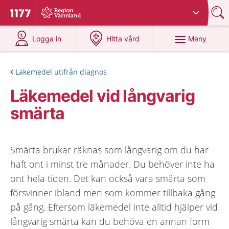
Du har valt region
Värmland
.
Till startsidan för 1177
på 1177.se
på 1177.se
Meny
Logga in
Hitta vård
Läkemedel utifrån diagnos
Läkemedel vid långvarig
smärta
Smärta brukar räknas som långvarig om du har
haft ont i minst tre månader. Du behöver inte ha
ont hela tiden. Det kan också vara smärta som
försvinner ibland men som kommer tillbaka gång
på gång. Eftersom läkemedel inte alltid hjälper vid
långvarig smärta kan du behöva en annan form