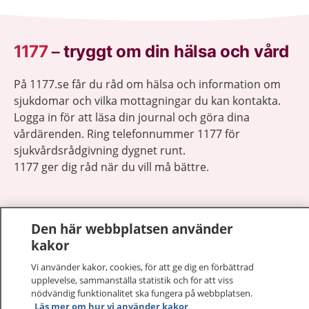
1177
–
tryggt om din hälsa och vård
På 1177.se får du råd om hälsa och information om
sjukdomar och vilka mottagningar du kan kontakta.
Logga in för att läsa din journal och göra dina
vårdärenden. Ring telefonnummer 1177 för
sjukvårdsrådgivning dygnet runt.
1177 ger dig råd när du vill må bättre.
Den här webbplatsen använder
kakor
Visa inn
1177 på flera språk
Vi använder kakor, cookies, för att ge dig en förbättrad
upplevelse, sammanställa statistik och för att viss
Visa inn
nödvändig funktionalitet ska fungera på webbplatsen.
Om 1177
Läs mer om hur vi använder kakor