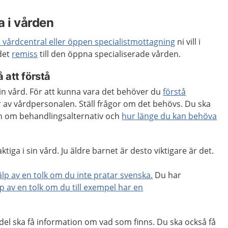
a i vården
 vårdcentral eller öppen specialistmottagning
ni vill i
 det
remiss
till den öppna specialiserade vården.
 att förstå
 din vård. För att kunna vara det behöver du
förstå
 av vårdpersonalen. Ställ frågor om det behövs. Du ska
ion om behandlingsalternativ och
hur länge du kan behöva
tiga i sin vård. Ju äldre barnet är desto viktigare är det.
älp av en tolk om du inte pratar svenska.
Du har
lp av en tolk om du till exempel har en
l ska få information om vad som finns. Du ska också få