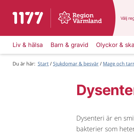
Till startsidan för 1177
Du har
Välj
en
re
Liv & hälsa
Barn & gravid
Olyckor & sk
Du är här:
Start
Sjukdomar & besvär
Mage och ta
Dysenter
Dysenteri är en sm
bakterier som heter