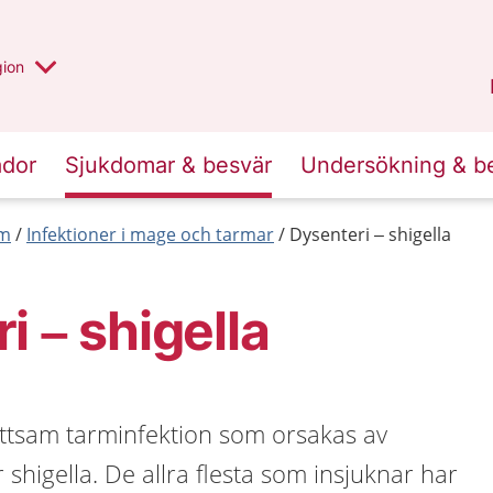
 valt region
 annan
gion
Värmland
.
ador
Sjukdomar & besvär
Undersökning & b
rm
Infektioner i mage och tarmar
Dysenteri – shigella
i – shigella
ittsam tarminfektion som orsakas av
 shigella. De allra flesta som insjuknar har