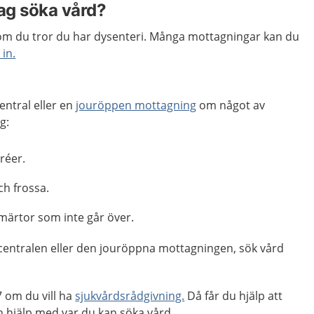
jag söka vård?
om du tror du har dysenteri. Många mottagningar kan du
 in.
entral eller en
jouröppen mottagning
om något av
g:
réer.
ch frossa.
ärtor som inte går över.
centralen eller den jouröppna mottagningen, sök vård
 om du vill ha
sjukvårdsrådgivning.
Då får du hjälp att
hjälp med var du kan söka vård.