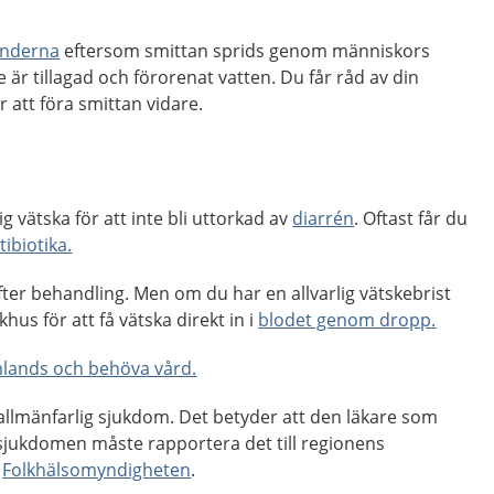
händerna
eftersom smittan sprids genom människors
är tillagad och förorenat vatten. Du får råd av din
 att föra smittan vidare.
dig vätska för att inte bli uttorkad av
diarrén
. Oftast får du
tibiotika.
a efter behandling. Men om du har en allvarlig vätskebrist
hus för att få vätska direkt in i
blodet genom dropp.
lands och behöva vård.
 allmänfarlig sjukdom. Det betyder att den läkare som
sjukdomen måste rapportera det till regionens
l
Folkhälsomyndigheten
.