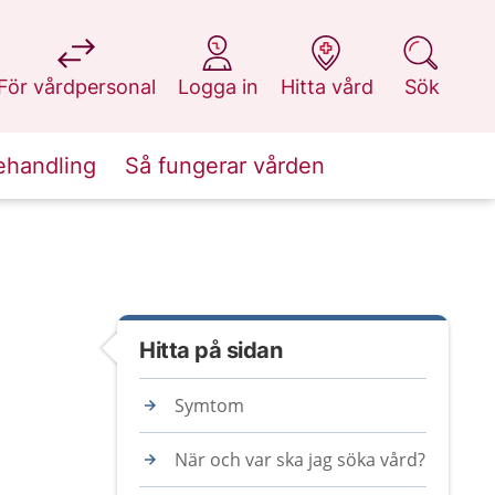
på 1177.se
på 1177.se
på 1177.se
på 1177.se
För vårdpersonal
Logga in
Hitta vård
Sök
ehandling
Så fungerar vården
Hitta på sidan
Symtom
När och var ska jag söka vård?