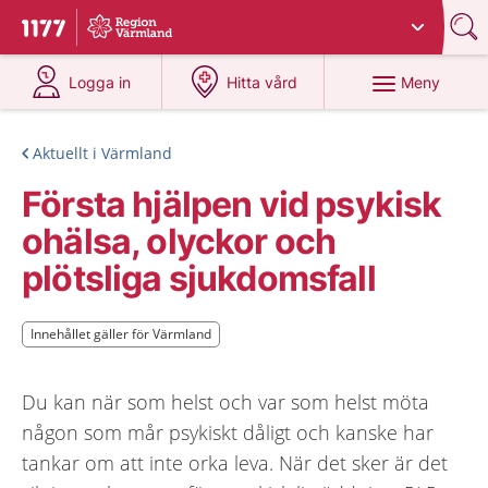
Du har valt region
Värmland
.
Till startsidan för 1177
på 1177.se
på 1177.se
Meny
Logga in
Hitta vård
Aktuellt i Värmland
Första hjälpen vid psykisk
ohälsa, olyckor och
plötsliga sjukdomsfall
Innehållet gäller för Värmland
Innehållet gäller för Värmland
Du kan när som helst och var som helst möta
någon som mår psykiskt dåligt och kanske har
tankar om att inte orka leva. När det sker är det