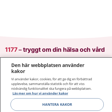
1177
–
tryggt om din hälsa och vård
På 1177.se får du råd om hälsa och information om
Den här webbplatsen använder
sjukdomar och vilka mottagningar du kan kontakta.
kakor
Logga in för att läsa din journal och göra dina
Vi använder kakor, cookies, för att ge dig en förbättrad
vårdärenden. Ring telefonnummer 1177 för
upplevelse, sammanställa statistik och för att viss
sjukvårdsrådgivning dygnet runt.
nödvändig funktionalitet ska fungera på webbplatsen.
1177 ger dig råd när du vill må bättre.
Läs mer om hur vi använder kakor
HANTERA KAKOR