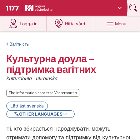
Du har valt region
Västerbotten
.
To start page for 1177
at 1177.se
at 1177.se
Menu
Logga in
Hitta vård
Вагітність
Культурна доула –
підтримка вагітних
Kulturdoula - ukrainska
The information concerns Västerbotten
The information concerns Västerbotten
Lättläst svenska
OTHER LANGUAGES
Ті, хто збирається народжувати, можуть
отримати допомогу та підтримку від Культурної