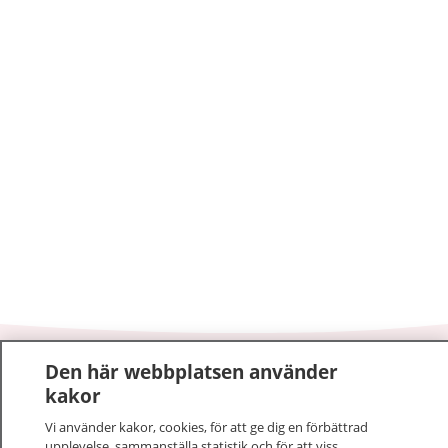
Den här webbplatsen använder
1177
–
tryggt om din hälsa och vård
kakor
På 1177.se får du råd om hälsa och information om
Vi använder kakor, cookies, för att ge dig en förbättrad
upplevelse, sammanställa statistik och för att viss