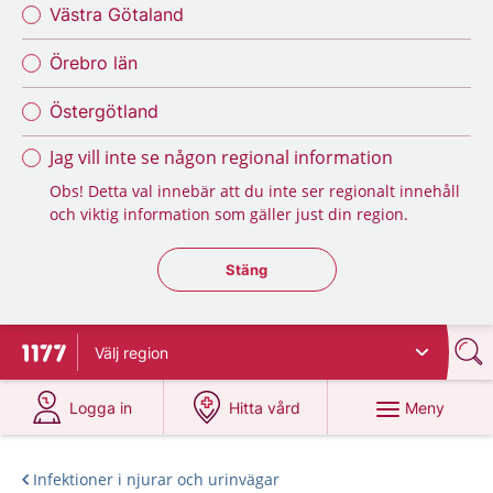
Västra Götaland
Örebro län
Östergötland
Jag vill inte se någon regional information
Obs! Detta val innebär att du inte ser regionalt innehåll
och viktig information som gäller just din region.
Stäng regionsväljaren
Stäng
Välj
region
Till startsidan för 1177
på 1177.se
på 1177.se
Meny
Logga in
Hitta vård
Infektioner i njurar och urinvägar