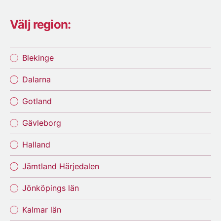
Välj region:
Blekinge
Dalarna
Gotland
Gävleborg
Halland
Jämtland Härjedalen
Jönköpings län
Kalmar län