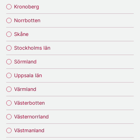
Kronoberg
Norrbotten
Skåne
Stockholms län
Sörmland
Uppsala län
Värmland
Västerbotten
Västernorrland
Västmanland