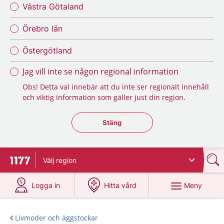
Västra Götaland
Örebro län
Östergötland
Jag vill inte se någon regional information
Obs! Detta val innebär att du inte ser regionalt innehåll
och viktig information som gäller just din region.
Stäng regionsväljaren
Stäng
Välj
region
Till startsidan för 1177
på 1177.se
på 1177.se
Meny
Logga in
Hitta vård
Livmoder och äggstockar