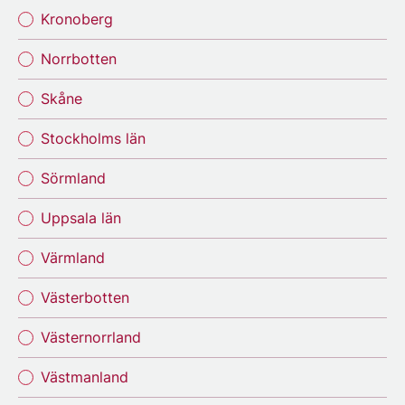
Kronoberg
Norrbotten
Skåne
Stockholms län
Sörmland
Uppsala län
Värmland
Västerbotten
Västernorrland
Västmanland