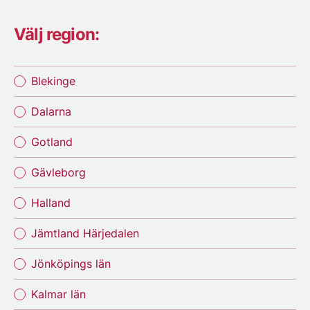
Välj region:
Blekinge
Dalarna
Gotland
Gävleborg
Halland
Jämtland Härjedalen
Jönköpings län
Kalmar län