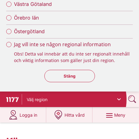
Västra Götaland
Örebro län
Östergötland
Jag vill inte se någon regional information
Obs! Detta val innebär att du inte ser regionalt innehåll
och viktig information som gäller just din region.
Stäng regionsväljaren
Stäng
Välj
region
Till startsidan för 1177
på 1177.se
på 1177.se
Meny
Logga in
Hitta vård