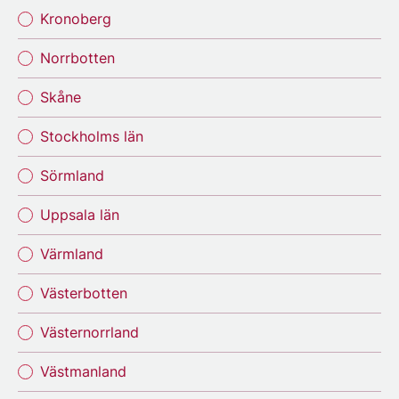
Kronoberg
Norrbotten
Skåne
Stockholms län
Sörmland
Uppsala län
Värmland
Västerbotten
Västernorrland
Västmanland