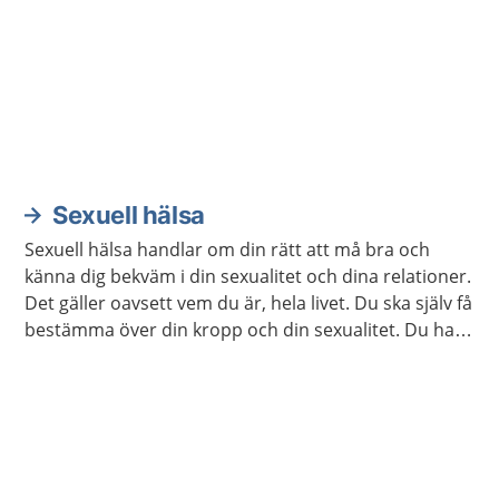
Sexuell hälsa
Sexuell hälsa handlar om din rätt att må bra och
känna dig bekväm i din sexualitet och dina relationer.
Det gäller oavsett vem du är, hela livet. Du ska själv få
bestämma över din kropp och din sexualitet. Du har
rätt att själv välja om och när du vill ha barn. Här
hittar du mer information och stöd för att ta hand
om din sexuella hälsa.