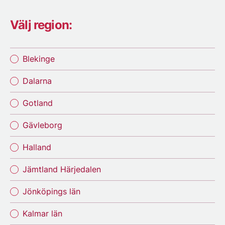
Välj region:
Blekinge
Dalarna
Gotland
Gävleborg
Halland
Jämtland Härjedalen
Jönköpings län
Kalmar län