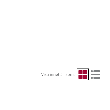
Visa innehåll som:
Visa som rutnät
Visa som 