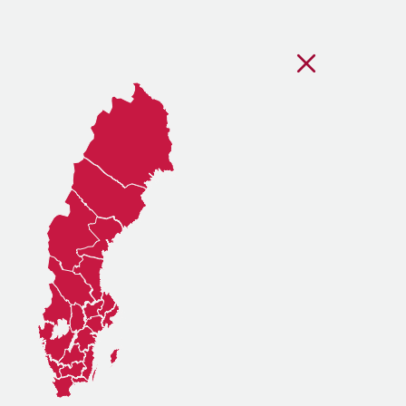
Stäng regionsvälj