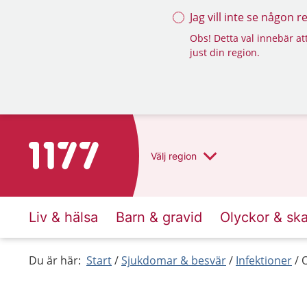
Jag vill inte se någon 
Obs! Detta val innebär att
just din region.
Till startsidan för 1177
Välj
region
Liv & hälsa
Barn & gravid
Olyckor & sk
Du är här:
Start
Sjukdomar & besvär
Infektioner
O