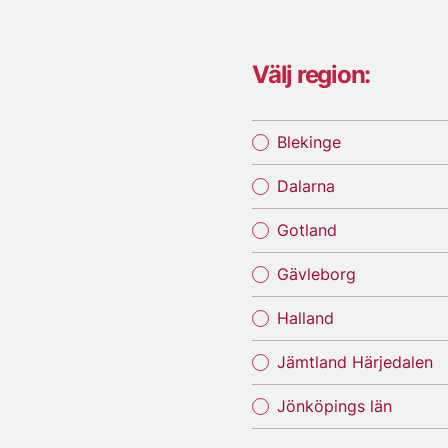
Välj region:
Blekinge
Dalarna
Gotland
Gävleborg
Halland
Jämtland Härjedalen
Jönköpings län