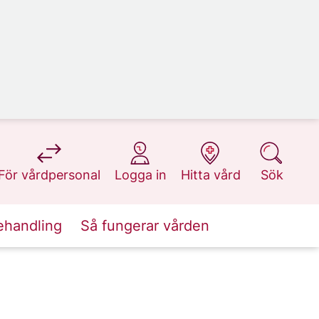
på 1177.se
på 1177.se
på 1177.se
på 1177.se
För vårdpersonal
Logga in
Hitta vård
Sök
ehandling
Så fungerar vården