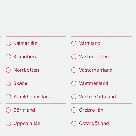
Kalmar län
Värmland
Kronoberg
Västerbotten
Norrbotten
Västernorrland
Skåne
Västmanland
Stockholms län
Västra Götaland
Sörmland
Örebro län
Uppsala län
Östergötland