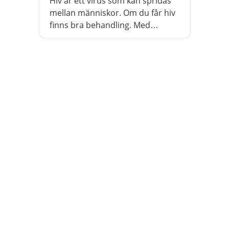
Hiv är ett virus som kan spridas
mellan människor. Om du får hiv
finns bra behandling. Med
behandling sprider du inte
viruset vidare. Du blir heller inte
sjuk i aids. Sök vård och testa dig
om du tror att du har fått hiv.