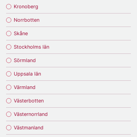
Kronoberg
Norrbotten
Skåne
Stockholms län
Sörmland
Uppsala län
Värmland
Västerbotten
Västernorrland
Västmanland