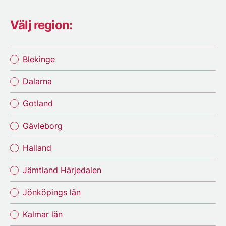
Välj region:
Blekinge
Dalarna
Gotland
Gävleborg
Halland
Jämtland Härjedalen
Jönköpings län
Kalmar län