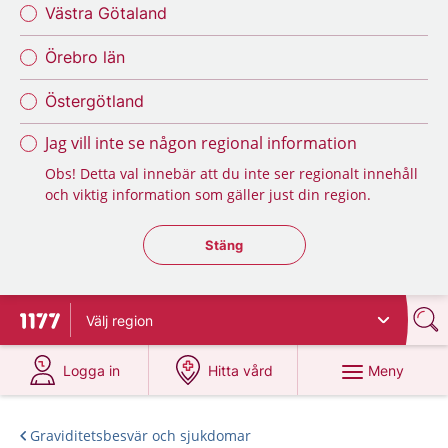
Västra Götaland
Örebro län
Östergötland
Jag vill inte se någon regional information
Obs! Detta val innebär att du inte ser regionalt innehåll
och viktig information som gäller just din region.
Stäng regionsväljaren
Stäng
Välj
region
Till startsidan för 1177
på 1177.se
på 1177.se
Meny
Logga in
Hitta vård
Graviditetsbesvär och sjukdomar