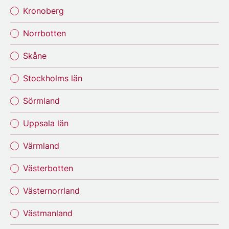
Kronoberg
Norrbotten
Skåne
Stockholms län
Sörmland
Uppsala län
Värmland
Västerbotten
Västernorrland
Västmanland