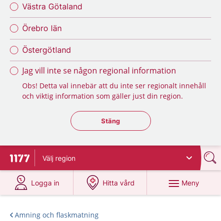
Västra Götaland
Örebro län
Östergötland
Jag vill inte se någon regional information
Obs! Detta val innebär att du inte ser regionalt innehåll
och viktig information som gäller just din region.
Stäng regionsväljaren
Stäng
Välj
region
Till startsidan för 1177
på 1177.se
på 1177.se
Meny
Logga in
Hitta vård
Amning och flaskmatning