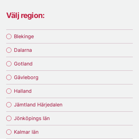
Välj region:
Blekinge
Dalarna
Gotland
Gävleborg
Halland
Jämtland Härjedalen
Jönköpings län
Kalmar län