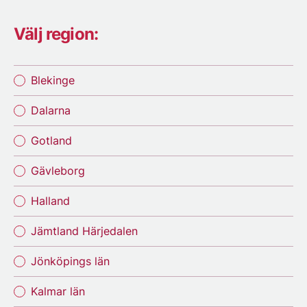
Välj region:
Blekinge
Dalarna
Gotland
Gävleborg
Halland
Jämtland Härjedalen
Jönköpings län
Kalmar län