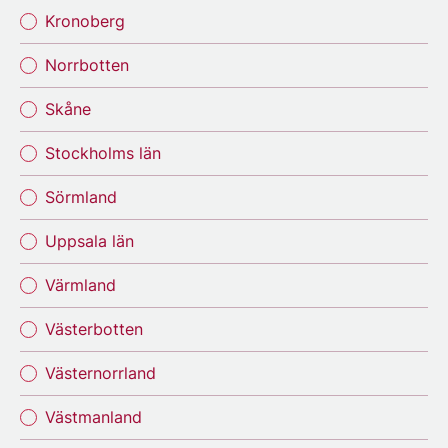
Kronoberg
Norrbotten
Skåne
Stockholms län
Sörmland
Uppsala län
Värmland
Västerbotten
Västernorrland
Västmanland