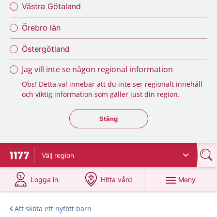
Västra Götaland
Örebro län
Östergötland
Jag vill inte se någon regional information
Obs! Detta val innebär att du inte ser regionalt innehåll
och viktig information som gäller just din region.
Stäng regionsväljaren
Stäng
Välj
region
Till startsidan för 1177
på 1177.se
på 1177.se
Meny
Logga in
Hitta vård
Att sköta ett nyfött barn