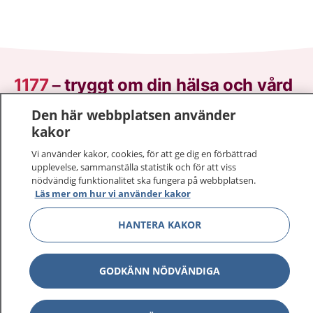
1177
–
tryggt om din hälsa och vård
Den här webbplatsen använder
På 1177.se får du råd om hälsa och information om
kakor
sjukdomar och vilka mottagningar du kan kontakta.
Logga in för att läsa din journal och göra dina
Vi använder kakor, cookies, för att ge dig en förbättrad
upplevelse, sammanställa statistik och för att viss
vårdärenden. Ring telefonnummer 1177 för
nödvändig funktionalitet ska fungera på webbplatsen.
sjukvårdsrådgivning dygnet runt.
Läs mer om hur vi använder kakor
1177 ger dig råd när du vill må bättre.
HANTERA KAKOR
GODKÄNN NÖDVÄNDIGA
Visa inn
1177 på flera språk