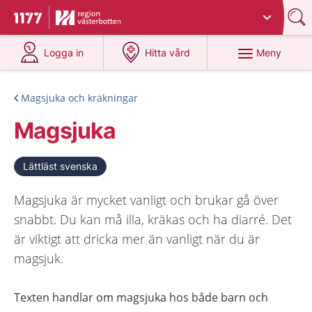
Du har valt region
Västerbotten
.
Till startsidan för 1177
på 1177.se
på 1177.se
Meny
Logga in
Hitta vård
Magsjuka och kräkningar
Magsjuka
Lättläst svenska
Magsjuka är mycket vanligt och brukar gå över
snabbt. Du kan må illa, kräkas och ha diarré. Det
är viktigt att dricka mer än vanligt när du är
magsjuk.
Texten handlar om magsjuka hos både barn och