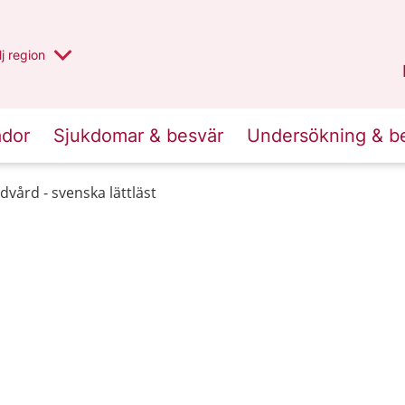
 har valt region
j
en annan
region
Västerbotten
.
ador
Sjukdomar & besvär
Undersökning & b
dvård - svenska lättläst