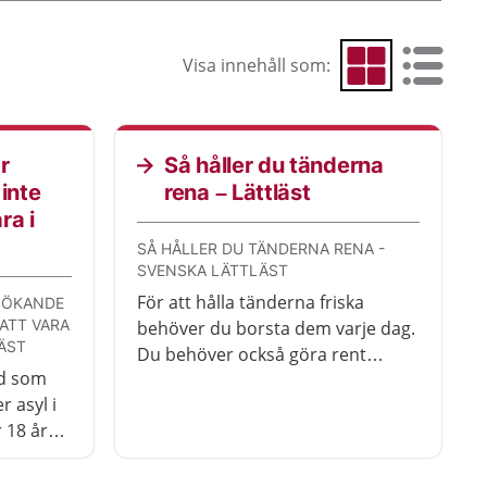
Visa innehåll som:
Visa som rutnät
Visa som 
r
Så håller du tänderna
inte
rena – Lättläst
ra i
SÅ HÅLLER DU TÄNDERNA RENA -
SVENSKA LÄTTLÄST
För att hålla tänderna friska
SÖKANDE
 ATT VARA
behöver du borsta dem varje dag.
LÄST
Du behöver också göra rent
rd som
mellan tänderna.
 asyl i
 18 år
ård.