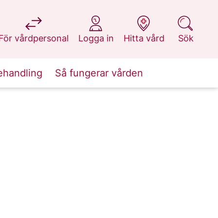
på 1177.se
på 1177.se
på 1177.se
på 1177.se
För vårdpersonal
Logga in
Hitta vård
Sök
ehandling
Så fungerar vården