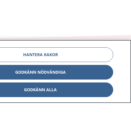
HANTERA KAKOR
GODKÄNN NÖDVÄNDIGA
Om 1177
Kontakt
E-tjänster
Press
GODKÄNN ALLA
Aktuellt
Digital tillgänglighet