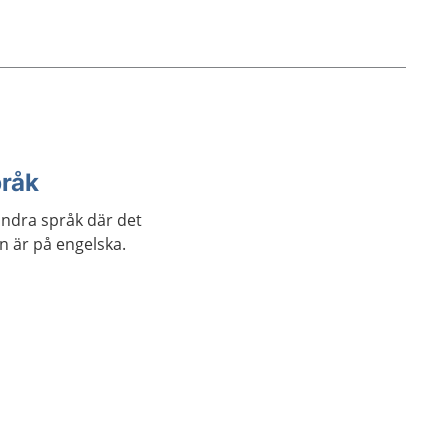
pråk
andra språk där det
an är på engelska.