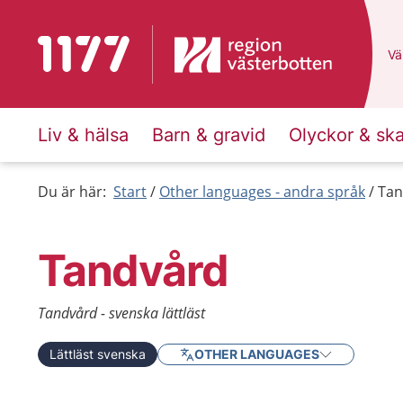
Till startsidan för 1177
Du
Väl
Liv & hälsa
Barn & gravid
Olyckor & sk
Du är här:
Start
Other languages - andra språk
Tan
Tandvård
Tandvård - svenska lättläst
Lättläst svenska
OTHER LANGUAGES