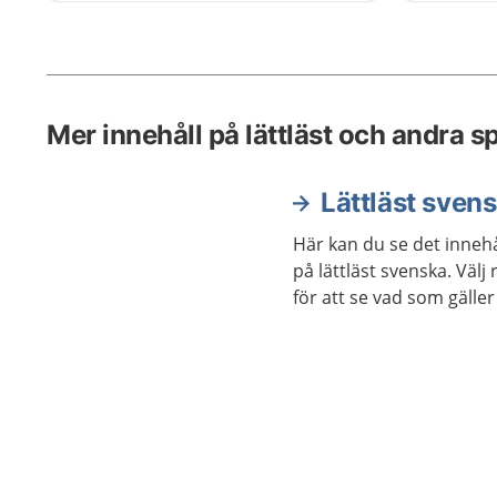
låter bli
undersök
Det finns
rädd.
Mer innehåll på lättläst och andra s
Lättläst sven
Här kan du se det innehå
på lättläst svenska. Väl
för att se vad som gäller 