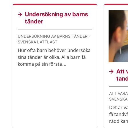
Undersökning av barns
tänder
UNDERSÖKNING AV BARNS TÄNDER -
SVENSKA LÄTTLÄST
Hur ofta barn behöver undersöka
sina tänder är olika. Alla barn få
komma på sin första
undersökning när de är tre år.
Att 
tan
ATT VARA
SVENSKA
Det är va
få tandv
rädd kan