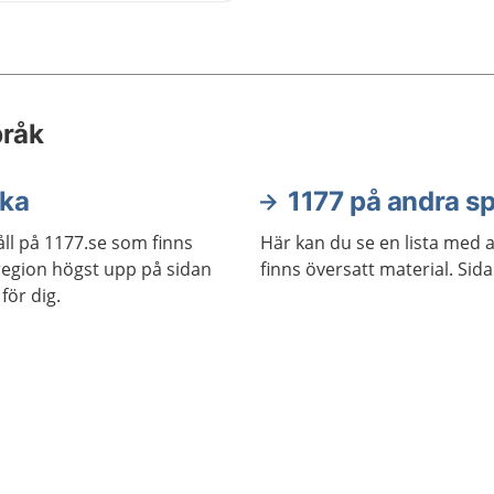
 att komma till en
ning eller en behandling.
 hjälp att få om du är
pråk
ska
1177 på andra s
ll på 1177.se som finns
Här kan du se en lista med 
j region högst upp på sidan
finns översatt material. Sid
för dig.