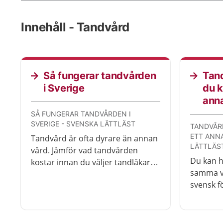
Innehåll - Tandvård
Så fungerar tandvården
Tand
i Sverige
du k
anna
SÅ FUNGERAR TANDVÅRDEN I
SVERIGE - SVENSKA LÄTTLÄST
TANDVÅR
ETT ANN
Tandvård är ofta dyrare än annan
LÄTTLÄS
vård. Jämför vad tandvården
Du kan ha
kostar innan du väljer tandläkare
samma vi
eller tandhygienist.
svensk f