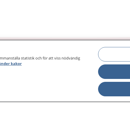
ammanställa statistik och för att viss nödvändig
änder kakor
sjukdomar och
Other languages
sa din journal
Lättläst svenska
 för