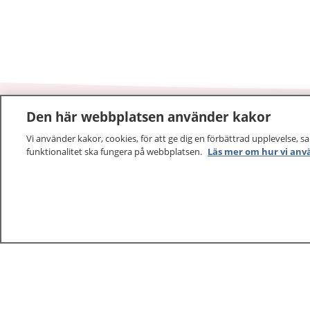
Den här webbplatsen använder kakor
1177
–
tryggt om din hälsa och vård
Vi använder kakor, cookies, för att ge dig en förbättrad upplevelse, s
funktionalitet ska fungera på webbplatsen.
Läs mer om hur vi anv
På 1177.se får du råd om hälsa och information om 
vilka mottagningar du kan kontakta. Logga in för att lä
och göra dina vårdärenden. Ring telefonnummer 1177
sjukvårdsrådgivning dygnet runt.
1177 ger dig råd när du vill må bättre.