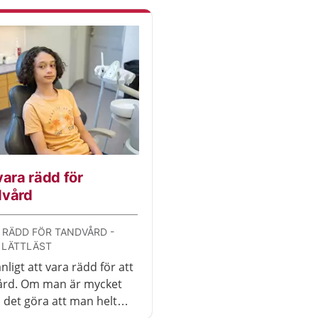
vara rädd för
dvård
 RÄDD FÖR TANDVÅRD -
 LÄTTLÄST
nligt att vara rädd för att
ård. Om man är mycket
 det göra att man helt