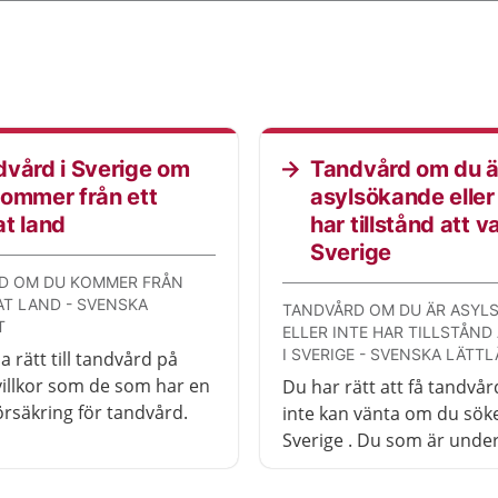
vård i Sverige om
Tandvård om du ä
ommer från ett
asylsökande eller 
t land
har tillstånd att va
Sverige
D OM DU KOMMER FRÅN
AT LAND - SVENSKA
TANDVÅRD OM DU ÄR ASYL
T
ELLER INTE HAR TILLSTÅND
I SVERIGE - SVENSKA LÄTT
 rätt till tandvård på
llkor som de som har en
Du har rätt att få tandvå
örsäkring för tandvård.
inte kan vänta om du söker
Sverige . Du som är under
har alltid rätt att få tandv