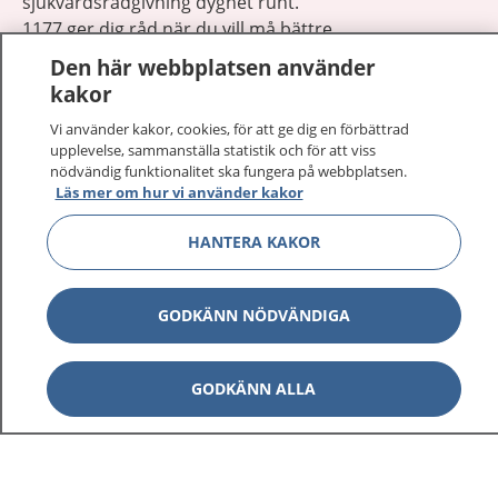
sjukvårdsrådgivning dygnet runt.
1177 ger dig råd när du vill må bättre.
Den här webbplatsen använder
kakor
Vi använder kakor, cookies, för att ge dig en förbättrad
upplevelse, sammanställa statistik och för att viss
Visa inn
nödvändig funktionalitet ska fungera på webbplatsen.
1177 på flera språk
Läs mer om hur vi använder kakor
Visa inn
Om 1177
HANTERA KAKOR
Visa inn
Kontakt
GODKÄNN NÖDVÄNDIGA
Behandling av personuppgifter
GODKÄNN ALLA
Hantering av kakor