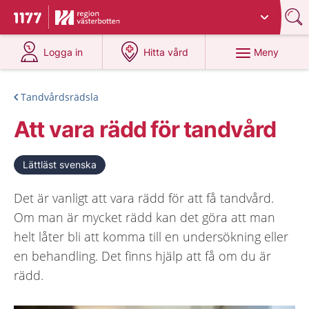
Du har valt region
Västerbotten
.
Till startsidan för 1177
på 1177.se
på 1177.se
Meny
Logga in
Hitta vård
Tandvårdsrädsla
Att vara rädd för tandvård
Lättläst svenska
Det är vanligt att vara rädd för att få tandvård.
Om man är mycket rädd kan det göra att man
helt låter bli att komma till en undersökning eller
en behandling. Det finns hjälp att få om du är
rädd.