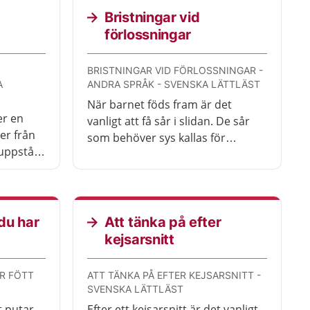
Bristningar vid
förlossningar
BRISTNINGAR VID FÖRLOSSNINGAR -
A
ANDRA SPRÅK - SVENSKA LÄTTLÄST
När barnet föds fram är det
er en
vanligt att få sår i slidan. De sår
er från
som behöver sys kallas för
 uppstår
bristningar. Det finns små
från
bristningar och stora bristningar.
 besvär
Bristningarna lagas direkt efter
öva söka
förlossningen av en barnmorska
eller läkare.
 du har
Att tänka på efter
kejsarsnitt
AR FÖTT
ATT TÄNKA PÅ EFTER KEJSARSNITT -
SVENSKA LÄTTLÄST
t putar
Efter ett kejsarsnitt är det vanligt