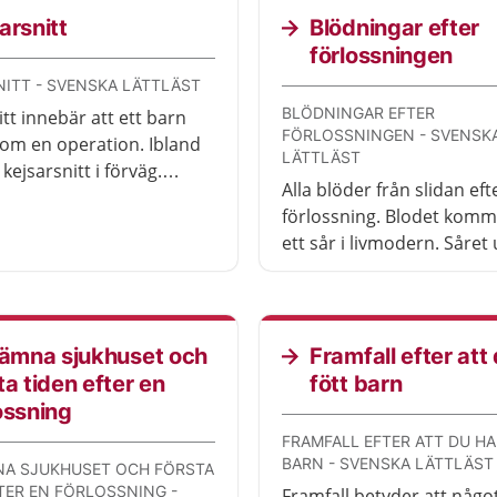
arsnitt
Blödningar efter
förlossningen
ITT - SVENSKA LÄTTLÄST
BLÖDNINGAR EFTER
tt innebär att ett barn
FÖRLOSSNINGEN - SVENSK
om en operation. Ibland
LÄTTLÄST
ejsarsnitt i förväg.
Alla blöder från slidan eft
estäms det när
förlossning. Blodet komm
ingen redan är i gång.
ett sår i livmodern. Såret
när moderkakan lossnar 
livmodern. En del som får
med blödningen kan beh
vård.
lämna sjukhuset och
Framfall efter att
ta tiden efter en
fött barn
ossning
FRAMFALL EFTER ATT DU H
BARN - SVENSKA LÄTTLÄST
NA SJUKHUSET OCH FÖRSTA
TER EN FÖRLOSSNING -
Framfall betyder att någo