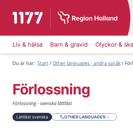
Till startsidan för 1177
Liv & hälsa
Barn & gravid
Olyckor & sk
Du är här:
Start
Other languages - andra språk
För
Förlossning
Förlossning - svenska lättläst
Lättläst svenska
OTHER LANGUAGES