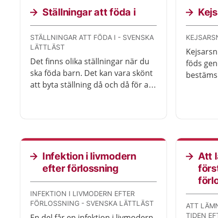
Ställningar att föda i
Kejs
STÄLLNINGAR ATT FÖDA I - SVENSKA
KEJSARSN
LÄTTLÄST
Kejsarsni
Det finns olika ställningar när du
föds gen
ska föda barn. Det kan vara skönt
bestäms k
att byta ställning då och då för att
Ibland b
inte bli för trött. Det gör det också
förlossn
lättare för barnet att komma
neråt och ut.
Infektion i livmodern
Att 
efter förlossning
förs
förl
INFEKTION I LIVMODERN EFTER
FÖRLOSSNING - SVENSKA LÄTTLÄST
ATT LÄM
TIDEN EF
En del får en infektion i livmodern