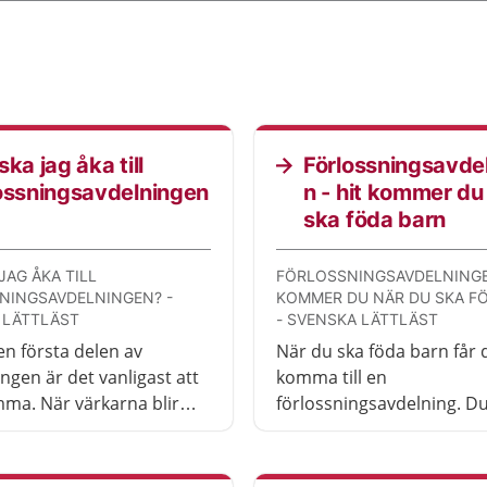
ska jag åka till
Förlossningsavde
ossningsavdelningen
n - hit kommer du
ska föda barn
JAG ÅKA TILL
FÖRLOSSNINGSAVDELNINGE
NINGSAVDELNINGEN? -
KOMMER DU NÄR DU SKA F
 LÄTTLÄST
- SVENSKA LÄTTLÄST
n första delen av
När du ska föda barn får 
ngen är det vanligast att
komma till en
ma. När värkarna blir
förlossningsavdelning. D
re och kommer oftare kan
en barnmorska och blir
dags att åka till
undersökt. Du får ett ege
ts förlossningsavdelning.