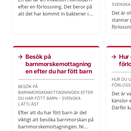
SVENSKA
efter en förlossning. Det beror på
Det är o
att det har kommit in bakterier i
stannar 
livmodern. Sök vård så att du kan
förlossn
få behandling.
vård och
behöver
med barn
sjukhuse
Besök på
Hur 
barnmorskemottagning
förl
en efter du har fött barn
HUR DU 
FÖRLOSS
BESÖK PÅ
BARNMORSKEMOTTAGNINGEN EFTER
Det är v
DU HAR FÖTT BARN - SVENSKA
känslor e
LÄTTLÄST
Därför k
Efter att du har fött barn är det
om förl
viktigt att besöka barnmorskan på
barnmors
barnmorskemottagningen. Ni
mer stö