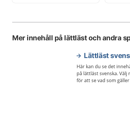
pratar om hur förlossningen och
tiden efter har varit. Du blir
undersökt och kan ställa frågor.
Mer innehåll på lättläst och andra s
Lättläst sven
Här kan du se det innehå
på lättläst svenska. Väl
för att se vad som gäller 