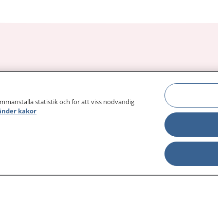
sjukdomar och
Other languages
sa din journal
Lättläst svenska
ammanställa statistik och för att viss nödvändig
 för
änder kakor
Behandling 