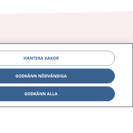
Om 1177
Kontakt
HANTERA KAKOR
E-tjänster
Press
Aktuellt
Digital tillgänglighet
GODKÄNN NÖDVÄNDIGA
GODKÄNN ALLA
Inställningar för kakor
av personuppgifter
Hantering av kakor