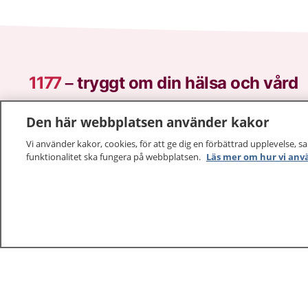
1177
–
tryggt om din hälsa och vård
På 1177.se får du råd om hälsa och information om 
Den här webbplatsen använder kakor
vilka mottagningar du kan kontakta. Logga in för att lä
Vi använder kakor, cookies, för att ge dig en förbättrad upplevelse, s
och göra dina vårdärenden. Ring telefonnummer 1177
funktionalitet ska fungera på webbplatsen.
Läs mer om hur vi anv
sjukvårdsrådgivning dygnet runt.
1177 ger dig råd när du vill må bättre.
1177 – en tjänst från
Inera.