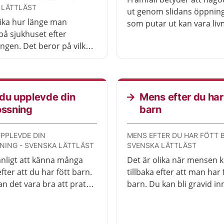
 LÄTTLÄST
ut genom slidans öppning
lika hur länge man
som putar ut kan vara li
på sjukhuset efter
eller insidan av slidan. De
ingen. Det beror på vilken
kännas obehagligt, men d
 hjälp du och barnet
behandling som kan hjälp
. Även om du har åkt hem
et kan du kontakta
t om du behöver.
du upplevde din
Mens efter du har
ossning
barn
UPPLEVDE DIN
MENS EFTER DU HAR FÖTT 
NING - SVENSKA LÄTTLÄST
SVENSKA LÄTTLÄST
anligt att känna många
Det är olika när mensen
fter att du har fött barn.
tillbaka efter att man har 
an det vara bra att prata
barn. Du kan bli gravid i
ossningen med en
mensen har kommit tillba
ka eller läkare. Du kan få
d om du behöver.