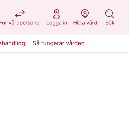
på 1177.se
på 1177.se
på 1177.se
på 1177.se
För vårdpersonal
Logga in
Hitta vård
Sök
ehandling
Så fungerar vården