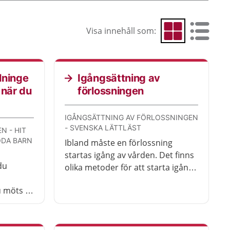
Visa innehåll som:
Visa som rutnät
Visa som 
lninge
Igångsättning av
 när du
förlossningen
IGÅNGSÄTTNING AV FÖRLOSSNINGEN
- SVENSKA LÄTTLÄST
N - HIT
ÖDA BARN
Ibland måste en förlossning
startas igång av vården. Det finns
du
olika metoder för att starta igång
en förlossning. Här får du veta hur
u möts av
det går till.
t rum.