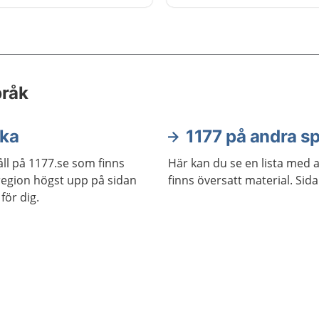
pråk
ska
1177 på andra s
ll på 1177.se som finns
Här kan du se en lista med 
j region högst upp på sidan
finns översatt material. Sid
för dig.