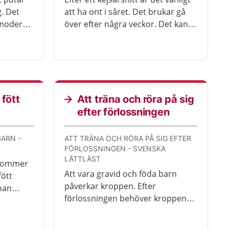
. Det
att ha ont i såret. Det brukar gå
vmodern
över efter några veckor. Det kan
t kan
vara svårt att röra sig. Ta det lugnt
et finns
i början och lyft inget tyngre än
a.
ditt nyfödda barn.
 fött
Att träna och röra på sig
efter förlossningen
BARN -
ATT TRÄNA OCH RÖRA PÅ SIG EFTER
FÖRLOSSNINGEN - SVENSKA
LÄTTLÄST
 kommer
Att vara gravid och föda barn
fött
påverkar kroppen. Efter
nnan
förlossningen behöver kroppen
ka.
läka. När kroppen har läkt är det
bra att träna. I filmen visas fem