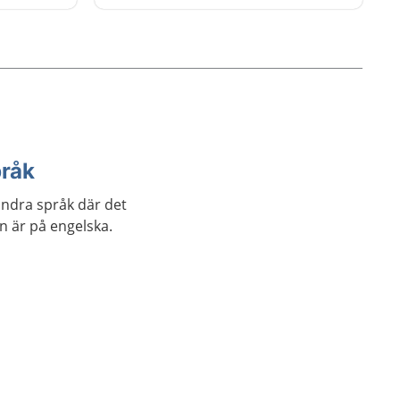
övningar som du kan göra.
pråk
andra språk där det
an är på engelska.