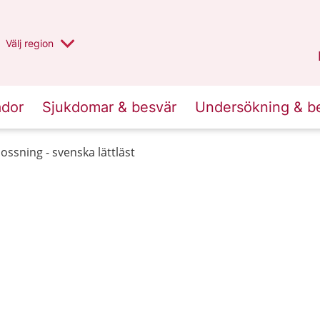
Du har valt region
Välj
en annan
region
Halland
.
ador
Sjukdomar & besvär
Undersökning & b
lossning - svenska lättläst