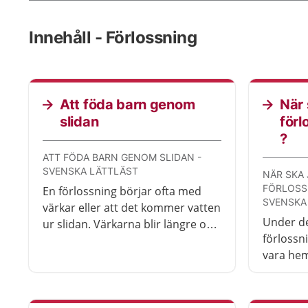
Innehåll - Förlossning
Att föda barn genom
När 
slidan
förl
?
ATT FÖDA BARN GENOM SLIDAN -
SVENSKA LÄTTLÄST
NÄR SKA 
FÖRLOSS
En förlossning börjar ofta med
SVENSKA
värkar eller att det kommer vatten
Under de
ur slidan. Värkarna blir längre och
förlossni
kommer oftare. Förlossningen
vara hem
slutar med att du krystar fram
kraftiga
barnet genom slidan. En
det vara 
förlossning kan ta från några
sjukhuse
timmar till några dygn.